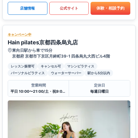
体験・相談予約
店舗情報
公式サイト
キャンペーン中
Hain pilates京都四条烏丸店
東向日駅から車で15分
京都府 京都市下京区月鉾町39-1 四条烏丸大西ビル4階
レッスン振替可
キャンセル可
マシンピラティス
パーソナルピラティス
ウォーターサーバー
駅から5分以内
営業時間
定休日
平日 10:00〜21:00/土・祝9:00〜20:00
毎週日曜日