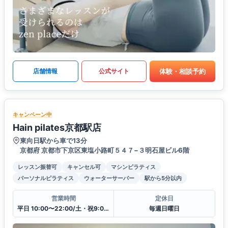
体験・相談予約
店舗情報
公式サイト
キャンペーン中
Hain pilates京都駅店
東向日駅から車で13分
京都府 京都市下京区東塩小路町５４７−３明石屋ビル6階
レッスン振替可
キャンセル可
マシンピラティス
パーソナルピラティス
ウォーターサーバー
駅から5分以内
営業時間
定休日
平日 10:00〜22:00/土・祝9:00〜19:00
毎週日曜日