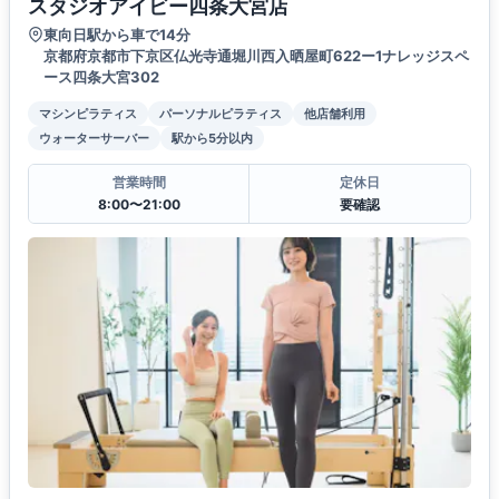
スタジオアイビー四条大宮店
東向日駅から車で14分
京都府京都市下京区仏光寺通堀川西入晒屋町622ー1ナレッジスペ
ース四条大宮302
マシンピラティス
パーソナルピラティス
他店舗利用
ウォーターサーバー
駅から5分以内
営業時間
定休日
8:00〜21:00
要確認