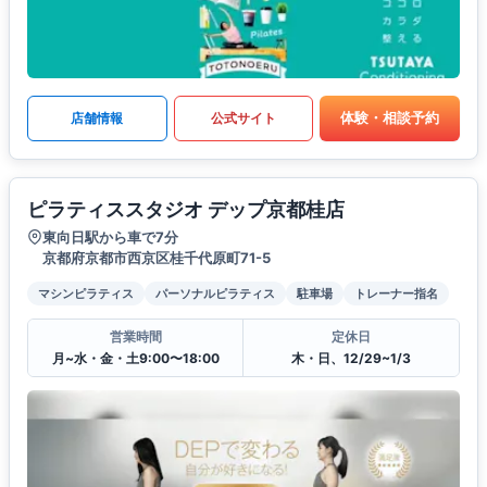
体験・相談予約
店舗情報
公式サイト
ピラティススタジオ デップ京都桂店
東向日駅から車で7分
京都府京都市西京区桂千代原町71-5
マシンピラティス
パーソナルピラティス
駐車場
トレーナー指名
営業時間
定休日
月~水・金・土9:00〜18:00
木・日、12/29~1/3