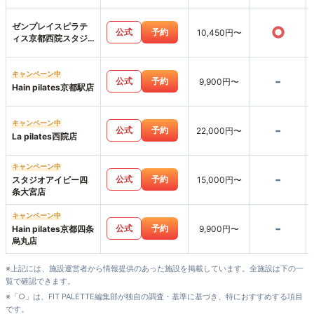
MIRAKU
ゼンプレイスピラテ
○
公式
予約
10,450円〜
ィス京都西院スタジ
オ店
キャンペーン中
-
公式
予約
9,900円〜
Hain pilates京都駅店
キャンペーン中
-
公式
予約
22,000円〜
La pilates西院店
キャンペーン中
-
公式
予約
スタジオアイビー四
15,000円〜
条大宮店
キャンペーン中
-
公式
予約
Hain pilates京都四条
9,900円〜
烏丸店
※上記には、施設運営者から情報提供のあった施設を掲載しています。全施設は下の一
覧で確認できます。
※「○」は、FIT PALETTE編集部が独自の調査・基準に基づき、特におすすめする項目
です。