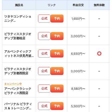
施設名
リンク
料金目安
無料体験
ツタヤコンディショ
-
公式
予約
1,650円〜
ニング
PILATESPINOS
PILATES
ピラティススタジオ
-
公式
予約
3,000円〜
デップ京都桂店
アルペンクイックフ
○
公式
予約
6,930円〜
ィットネス伏見丹波
橋店
ピラティススタジオ
-
公式
予約
3,000円〜
デップ京都西院店
キャンペーン中
-
公式
予約
アーバンクラシック
8,580円〜
ピラティス西院店
パーソナル ピラティ
-
公式
予約
5,500円〜
ス & トレーニング