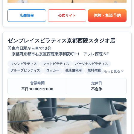
体験・相談予約
店舗情報
公式サイト
ゼンプレイスピラティス京都西院スタジオ店
東向日駅から車で13分
京都府京都市右京区西院東淳和院町1-1 アフレ西院５F
マシンピラティス
マットピラティス
パーソナルピラティス
グループピラティス
ロッカー
他店舗利用
無料体験
もっと見る
営業時間
定休日
平日 10:00〜21:00
不定休