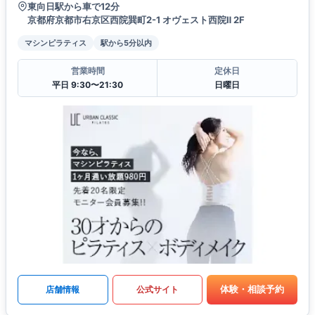
東向日駅から車で12分
京都府京都市右京区西院巽町2-1 オヴェスト西院Ⅱ 2F
マシンピラティス
駅から5分以内
営業時間
定休日
平日 9:30〜21:30
日曜日
体験・相談予約
店舗情報
公式サイト