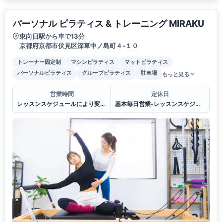
パーソナル ピラティス & トレーニング MIRAKU
東向日駅から車で13分
京都府京都市伏見区深草中ノ島町４-１０
トレーナー固定制
マシンピラティス
マットピラティス
パーソナルピラティス
グループピラティス
駐車場
もっと見る
営業時間
定休日
レッスンスケジュールにより変わりますが基本9:00〜20:00
基本毎日営業-レッスンスケジュールにより-年末年始