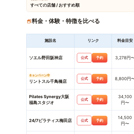
すべての店舗 / おすすめ順
料金・体験・特徴を比べる
施設名
リンク
料金目安
ソエル野田阪神店
3,278円
公式
予約
キャンペーン中
8,800円
公式
予約
リントスル千鳥橋店
Pilates Synergy大阪
34,100
公式
予約
福島スタジオ
円〜
14,500
24/7ピラティス梅田店
公式
予約
円〜