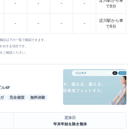
淀川駅から車
-
-
-
-
で8分
淀川駅から車
-
-
-
-
で8分
全施設は下の一覧で確認できます。
すすめする項目です。
をご確認ください。
ル4F
ガ
完全個室
無料体験
定休日
年末年始を除き無休