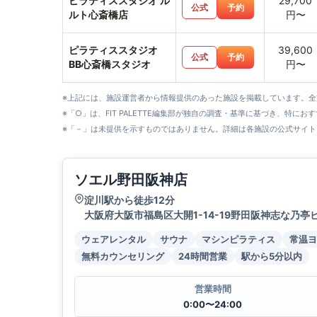
ピラティススタジオ ル
29,700
公式
予約
ルト心斎橋店
円〜
ピラティススタジオ
39,600
公式
予約
BB心斎橋スタジオ
円〜
※上記には、施設運営者から情報提供のあった施設を掲載しています。
※「○」は、FIT PALETTE編集部が独自の調査・基準に基づき、特にお
※「－」は未提供を示すものではありません。詳細は各施設の公式サイト
ソエル野田阪神店
淀川駅から徒歩12分
大阪府大阪市福島区大開1-14-19野田阪神志な乃亭ビ
ウェアレンタル
サウナ
マシンピラティス
常温ヨ
無料カウンセリング
24時間営業
駅から5分以内
営業時間
0:00〜24:00