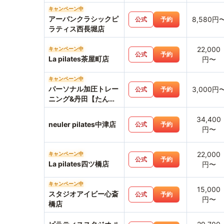
キャンペーン中
アーバンクラシックピ
8,580円
公式
予約
ラティス西長堀店
22,000
キャンペーン中
公式
予約
La pilates茶屋町店
円〜
キャンペーン中
パーソナル加圧トレー
3,000円
公式
予約
ニング&丹田【たんで
ん】波動整体スタジオ
Hearts227-ハーツニ
34,400
neuler pilates中津店
公式
予約
ニナナ-
円〜
22,000
キャンペーン中
公式
予約
La pilates四ツ橋店
円〜
キャンペーン中
15,000
スタジオアイビー心斎
公式
予約
円〜
橋店