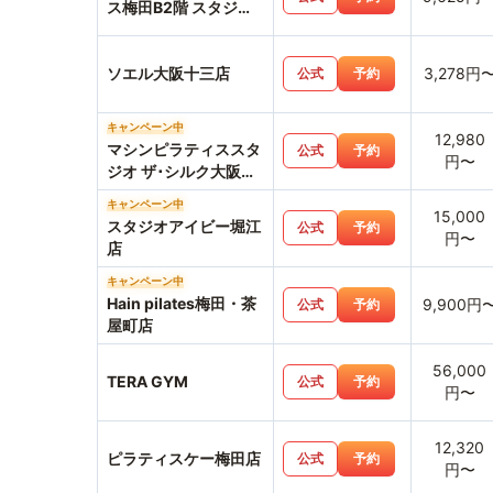
ス梅田B2階 スタジオ
店
ソエル大阪十三店
3,278円
公式
予約
キャンペーン中
12,980
マシンピラティススタ
公式
予約
円〜
ジオ ザ･シルク大阪梅
田店
キャンペーン中
15,000
スタジオアイビー堀江
公式
予約
円〜
店
キャンペーン中
Hain pilates梅田・茶
9,900円
公式
予約
屋町店
56,000
TERA GYM
公式
予約
円〜
12,320
ピラティスケー梅田店
公式
予約
円〜