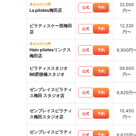
22,000
キャンペーン中
公式
予約
La pilates梅田店
円〜
ピラティスケー西梅田
12,320
公式
予約
店
円〜
キャンペーン中
Hain pilatesリンクス
9,900円
公式
予約
梅田店
ピラティススタジオ
39,600
公式
予約
BB肥後橋スタジオ
円〜
ゼンプレイスピラティ
9,625円
公式
予約
ス梅田 スタジオ店
ゼンプレイスピラティ
10,450
公式
予約
ス梅田スタジオ店
円〜
ゼンプレイスピラティ
9,625円
公式
予約