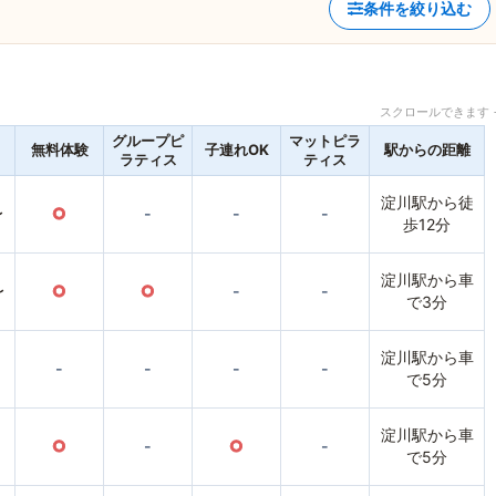
条件を絞り込む
スクロールできます 
グループピ
マットピラ
無料体験
子連れOK
駅からの距離
ラティス
ティス
淀川駅から徒
〜
○
-
-
-
歩12分
淀川駅から車
〜
○
○
-
-
で3分
淀川駅から車
-
-
-
-
で5分
淀川駅から車
○
-
○
-
で5分