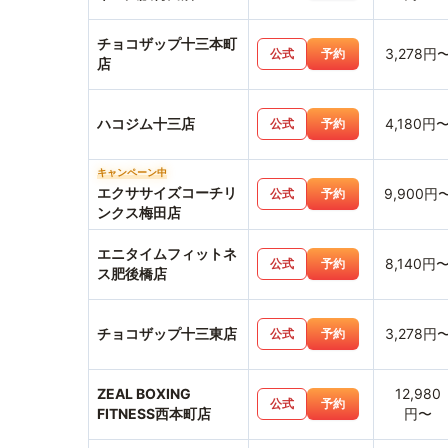
チョコザップ十三本町
3,278円
公式
予約
店
ハコジム十三店
4,180円
公式
予約
キャンペーン中
エクササイズコーチリ
9,900円
公式
予約
ンクス梅田店
エニタイムフィットネ
8,140円
公式
予約
ス肥後橋店
チョコザップ十三東店
3,278円
公式
予約
ZEAL BOXING
12,980
公式
予約
FITNESS西本町店
円〜