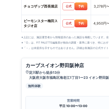
チョコザップ西長堀店
3,278円
公式
予約
ビーモンスター梅田ス
4,950円
公式
予約
タジオ店
※上記には、施設運営者から情報提供のあった施設を掲載しています。
※「○」は、FIT PALETTE編集部が独自の調査・基準に基づき、特にお
※「－」は未提供を示すものではありません。詳細は各施設の公式サイト
カーブスイオン野田阪神店
淀川駅から徒歩13分
大阪府大阪市福島区海老江1丁目1ー23 イオン野田阪
無料体験
営業時間
平日 10:00〜13:00