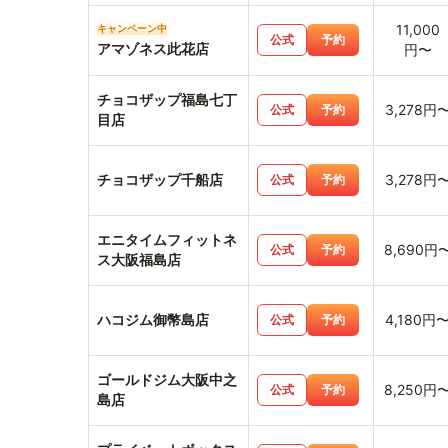
11,000
キャンペーン中
公式
予約
アマゾネス此花店
円〜
チョコザップ福島七丁
3,278円
公式
予約
目店
チョコザップ千船店
3,278円
公式
予約
エニタイムフィットネ
8,690円
公式
予約
ス大阪福島店
ハコジム御幣島店
4,180円
公式
予約
ゴールドジム大阪中之
8,250円
公式
予約
島店