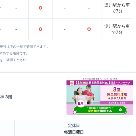
淀川駅から車
〜
-
○
-
-
で7分
淀川駅から車
〜
-
○
-
○
で7分
全施設は下の一覧で確認できます。
すすめする項目です。
をご確認ください。
神 3階
定休日
毎週日曜日