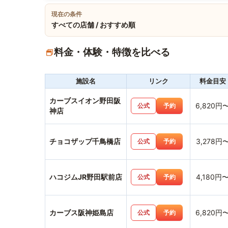
現在の条件
すべての店舗 / おすすめ順
料金・体験・特徴を比べる
施設名
リンク
料金目安
カーブスイオン野田阪
6,820円
公式
予約
神店
チョコザップ千鳥橋店
3,278円
公式
予約
ハコジムJR野田駅前店
4,180円
公式
予約
カーブス阪神姫島店
6,820円
公式
予約