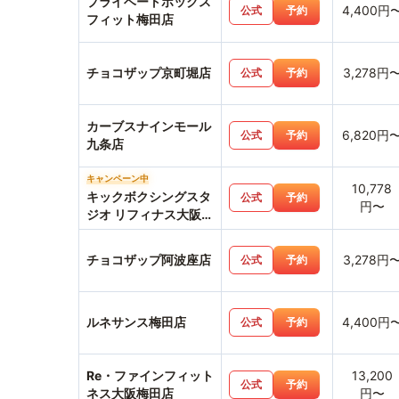
プライベートボックス
4,400円
公式
予約
フィット梅田店
チョコザップ京町堀店
3,278円
公式
予約
カーブスナインモール
6,820円
公式
予約
九条店
キャンペーン中
10,778
キックボクシングスタ
公式
予約
円〜
ジオ リフィナス大阪梅
田店
チョコザップ阿波座店
3,278円
公式
予約
ルネサンス梅田店
4,400円
公式
予約
Re・ファインフィット
13,200
公式
予約
ネス大阪梅田店
円〜