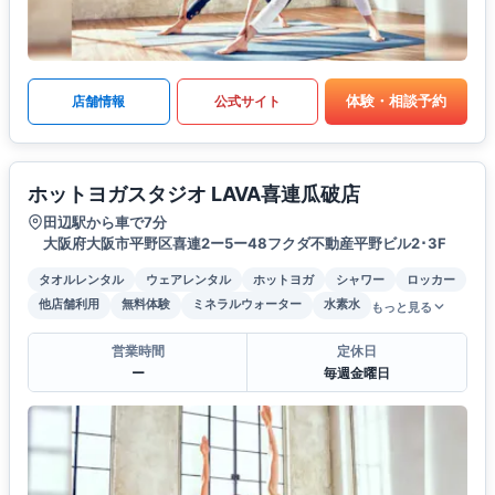
体験・相談予約
店舗情報
公式サイト
ホットヨガスタジオ LAVA喜連瓜破店
田辺駅から車で7分
大阪府大阪市平野区喜連2ー5ー48フクダ不動産平野ビル2･3F
タオルレンタル
ウェアレンタル
ホットヨガ
シャワー
ロッカー
他店舗利用
無料体験
ミネラルウォーター
水素水
もっと見る
営業時間
定休日
ー
毎週金曜日