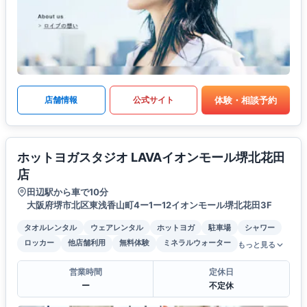
体験・相談予約
店舗情報
公式サイト
ホットヨガスタジオ LAVAイオンモール堺北花田
店
田辺駅から車で10分
大阪府堺市北区東浅香山町4ー1ー12イオンモール堺北花田3F
タオルレンタル
ウェアレンタル
ホットヨガ
駐車場
シャワー
ロッカー
他店舗利用
無料体験
ミネラルウォーター
もっと見る
営業時間
定休日
ー
不定休