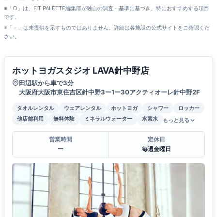
※「○」は、FIT PALETTE編集部が独自の調査・基準に基づき、特におすすめする項目
です。
※「－」は未提供を示すものではありません。詳細は各施設の公式サイトをご確認くだ
さい。
ホットヨガスタジオ LAVA針中野店
田辺駅から車で3分
大阪府大阪市東住吉区針中野3ー1ー30アクティオーレ針中野2F
タオルレンタル
ウェアレンタル
ホットヨガ
シャワー
ロッカー
他店舗利用
無料体験
ミネラルウォーター
水素水
もっと見る
営業時間
定休日
ー
毎週金曜日