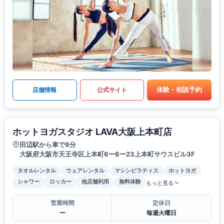
体験・相談予約
店舗情報
公式サイト
ホットヨガスタジオ LAVA大阪上本町店
田辺駅から車で9分
大阪府大阪市天王寺区上本町6ー6ー23上本町サウスビル3F
タオルレンタル
ウェアレンタル
マシンピラティス
ホットヨガ
シャワー
ロッカー
他店舗利用
無料体験
もっと見る
営業時間
定休日
ー
毎週火曜日