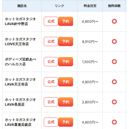
施設名
リンク
料金目安
無料体験
ホットヨガスタジオ
○
公式
予約
4,800円〜
LAVA針中野店
ホットヨガスタジオ
○
公式
予約
8,910円〜
LOIVE天王寺店
ボディーズ近鉄あべ
○
公式
予約
1,500円〜
のハルカス店
ホットヨガスタジオ
○
公式
予約
4,800円〜
LAVA天王寺店
ホットヨガスタジオ
○
公式
予約
3,800円〜
LAVA長居店
ホットヨガスタジオ
○
公式
予約
4,800円〜
LAVA喜連瓜破店