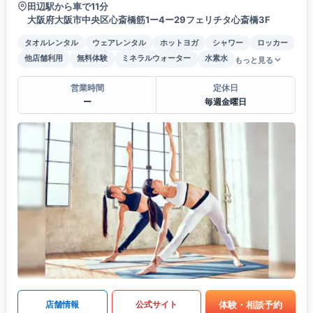
田辺駅から車で11分
大阪府大阪市中央区心斎橋筋1ー4ー29フェリチタ心斎橋3F
タオルレンタル
ウェアレンタル
ホットヨガ
シャワー
ロッカー
他店舗利用
無料体験
ミネラルウォーター
水素水
もっと見る
営業時間
定休日
ー
毎週金曜日
体験・相談予約
店舗情報
公式サイト