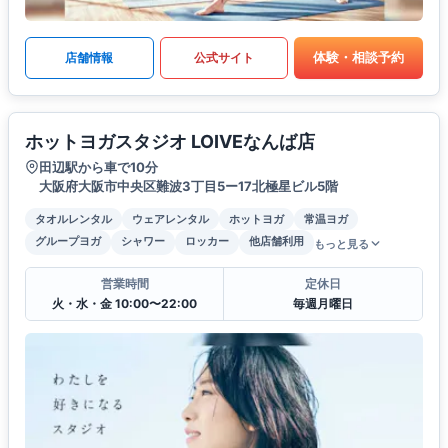
体験・相談予約
店舗情報
公式サイト
ホットヨガスタジオ LOIVEなんば店
田辺駅から車で10分
大阪府大阪市中央区難波3丁目5ー17北極星ビル5階
タオルレンタル
ウェアレンタル
ホットヨガ
常温ヨガ
グループヨガ
シャワー
ロッカー
他店舗利用
もっと見る
営業時間
定休日
火・水・金 10:00〜22:00
毎週月曜日