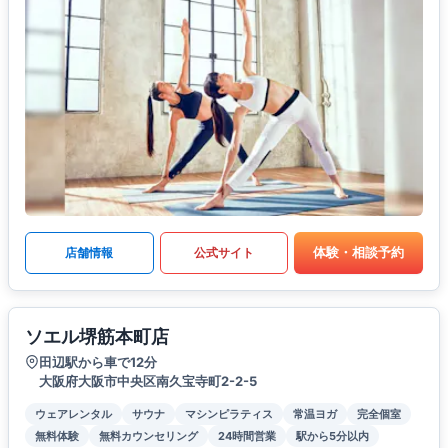
体験・相談予約
店舗情報
公式サイト
ソエル堺筋本町店
田辺駅から車で12分
大阪府大阪市中央区南久宝寺町2-2-5
ウェアレンタル
サウナ
マシンピラティス
常温ヨガ
完全個室
無料体験
無料カウンセリング
24時間営業
駅から5分以内