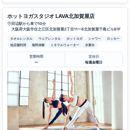
ホットヨガスタジオ LAVA北加賀屋店
田辺駅から車で10分
大阪府大阪市住之江区北加賀屋2丁目11ー8北加賀屋千島ビルB1F
タオルレンタル
ウェアレンタル
ホットヨガ
シャワー
ロッカー
他店舗利用
無料体験
ミネラルウォーター
水素水
営業時間
定休日
ー
毎週金曜日