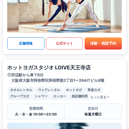
体験・相談予約
店舗情報
公式サイト
ホットヨガスタジオ LOIVE天王寺店
田辺駅から車で5分
大阪府大阪市阿倍野区阿倍野筋2丁目1ー29AITビル9階
タオルレンタル
ウェアレンタル
ホットヨガ
常温ヨガ
グループヨガ
シャワー
ロッカー
他店舗利用
もっと見る
営業時間
定休日
火・水・金 10:00〜22:00
毎週月曜日