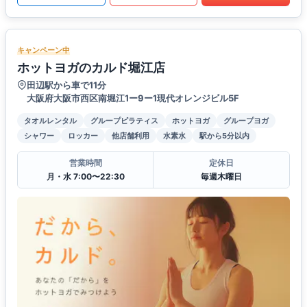
キャンペーン中
ホットヨガのカルド堀江店
田辺駅から車で11分
大阪府大阪市西区南堀江1ー9ー1現代オレンジビル5F
タオルレンタル
グループピラティス
ホットヨガ
グループヨガ
シャワー
ロッカー
他店舗利用
水素水
駅から5分以内
営業時間
定休日
月・水 7:00〜22:30
毎週木曜日