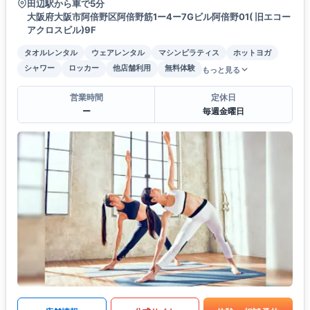
田辺駅から車で5分
大阪府大阪市阿倍野区阿倍野筋1ー4ー7Gビル阿倍野01( 旧エコー
アクロスビル)9F
タオルレンタル
ウェアレンタル
マシンピラティス
ホットヨガ
シャワー
ロッカー
他店舗利用
無料体験
もっと見る
営業時間
定休日
ー
毎週金曜日