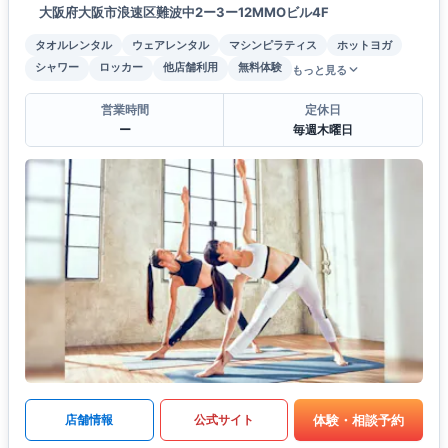
大阪府大阪市浪速区難波中2ー3ー12MMOビル4F
タオルレンタル
ウェアレンタル
マシンピラティス
ホットヨガ
シャワー
ロッカー
他店舗利用
無料体験
もっと見る
営業時間
定休日
ー
毎週木曜日
体験・相談予約
店舗情報
公式サイト