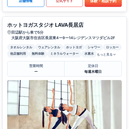
体験・相談予約
店舗情報
公式サイト
ホットヨガスタジオ LAVA長居店
田辺駅から車で5分
大阪府大阪市住吉区長居東4ー9ー14レジデンスマツダビル2F
タオルレンタル
ウェアレンタル
ホットヨガ
シャワー
ロッカー
他店舗利用
無料体験
ミネラルウォーター
水素水
もっと見る
営業時間
定休日
ー
毎週木曜日