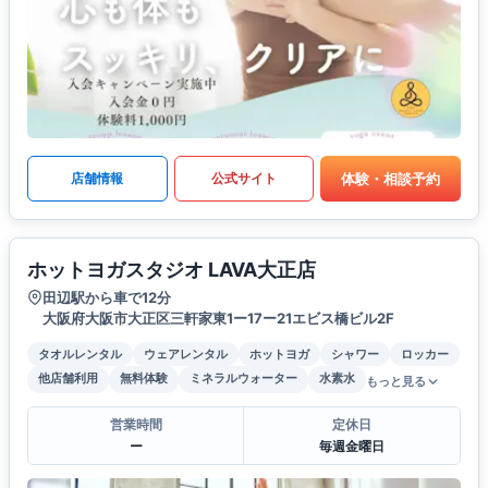
体験・相談予約
店舗情報
公式サイト
ホットヨガスタジオ LAVA大正店
田辺駅から車で12分
大阪府大阪市大正区三軒家東1ー17ー21エビス橋ビル2F
タオルレンタル
ウェアレンタル
ホットヨガ
シャワー
ロッカー
他店舗利用
無料体験
ミネラルウォーター
水素水
もっと見る
営業時間
定休日
ー
毎週金曜日