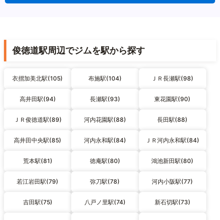
俊徳道駅周辺でジムを駅から探す
衣摺加美北駅(105)
布施駅(104)
ＪＲ長瀬駅(98)
高井田駅(94)
長瀬駅(93)
東花園駅(90)
ＪＲ俊徳道駅(89)
河内花園駅(88)
長田駅(88)
高井田中央駅(85)
河内永和駅(84)
ＪＲ河内永和駅(84)
荒本駅(81)
徳庵駅(80)
鴻池新田駅(80)
若江岩田駅(79)
弥刀駅(78)
河内小阪駅(77)
吉田駅(75)
八戸ノ里駅(74)
新石切駅(73)