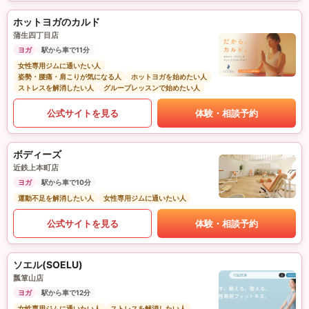
ホットヨガのカルド
蒲生四丁目店
ヨガ
駅から車で11分
女性専用ジムに通いたい人
姿勢・腰痛・肩こりが気になる人
ホットヨガを始めたい人
ストレスを解消したい人
グループレッスンで始めたい人
公式サイトを見る
体験・相談予約
ボディーズ
近鉄上本町店
ヨガ
駅から車で10分
運動不足を解消したい人
女性専用ジムに通いたい人
公式サイトを見る
体験・相談予約
ソエル(SOELU)
瓢箪山店
ヨガ
駅から車で12分
女性専用ジムに通いたい人
ストレスを解消したい人