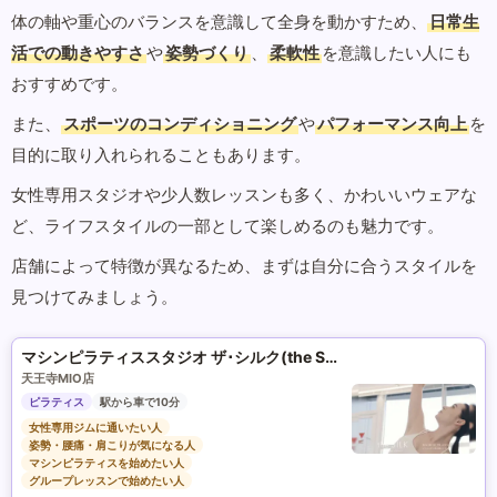
体の軸や重心のバランスを意識して全身を動かすため、
日常生
活での動きやすさ
や
姿勢づくり
、
柔軟性
を意識したい人にも
おすすめです。
また、
スポーツのコンディショニング
や
パフォーマンス向上
を
目的に取り入れられることもあります。
女性専用スタジオや少人数レッスンも多く、かわいいウェアな
ど、ライフスタイルの一部として楽しめるのも魅力です。
店舗によって特徴が異なるため、まずは自分に合うスタイルを
見つけてみましょう。
マシンピラティススタジオ ザ･シルク(the SILK)
天王寺MIO店
ピラティス
駅から車で10分
女性専用ジムに通いたい人
姿勢・腰痛・肩こりが気になる人
マシンピラティスを始めたい人
グループレッスンで始めたい人