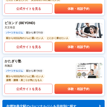
公式サイトを見る
体験・相談予約
ビヨンド (BEYOND)
天王寺店
パーソナルジム
駅から車で11分
駅から5分以内のジムに通いたい人
とにかく痩せたい人
公式サイトを見る
体験・相談予約
かたぎり塾
布施店
パーソナルジム
駅から車で6分
駅から5分以内のジムに通いたい人
姿勢・腰痛・肩こりが気になる人
公式サイトを見る
体験・相談予約
衣摺加美北駅のパーソナルジムを目的別に探す