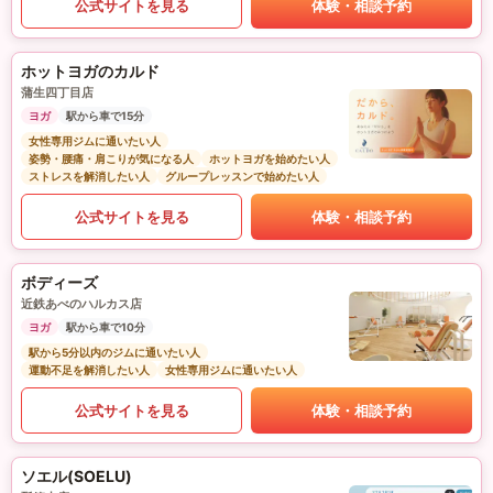
公式サイトを見る
体験・相談予約
ホットヨガのカルド
蒲生四丁目店
ヨガ
駅から車で15分
女性専用ジムに通いたい人
姿勢・腰痛・肩こりが気になる人
ホットヨガを始めたい人
ストレスを解消したい人
グループレッスンで始めたい人
公式サイトを見る
体験・相談予約
ボディーズ
近鉄あべのハルカス店
ヨガ
駅から車で10分
駅から5分以内のジムに通いたい人
運動不足を解消したい人
女性専用ジムに通いたい人
公式サイトを見る
体験・相談予約
ソエル(SOELU)