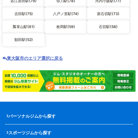
若江岩田駅(79)
弥刀駅(78)
河内小阪駅(77)
吉田駅(75)
八戸ノ里駅(74)
新石切駅(73)
瓢箪山駅(61)
枚岡駅(59)
石切駅(58)
額田駅(52)
東大阪市のエリア選択に戻る
パーソナルジムから探す
スポーツジムから探す