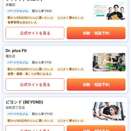
京橋店
パーソナルジム
駅から車で9分
駅から5分以内のジムに通いたい人
とにかく痩せたい人
食事管理も任せたい人
公式サイトを見る
体験・相談予約
Dr. plus Fit
蒲生店
パーソナルジム
駅から車で7分
駅から5分以内のジムに通いたい人
とにかく痩せたい人
姿勢・腰痛・肩こりが気になる人
公式サイトを見る
体験・相談予約
ビヨンド (BEYOND)
谷町四丁目店
パーソナルジム
駅から車で11分
駅から5分以内のジムに通いたい人
とにかく痩せたい人