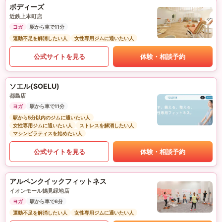
ボディーズ
近鉄上本町店
ヨガ
駅から車で11分
運動不足を解消したい人
女性専用ジムに通いたい人
公式サイトを見る
体験・相談予約
ソエル(SOELU)
都島店
ヨガ
駅から車で11分
駅から5分以内のジムに通いたい人
女性専用ジムに通いたい人
ストレスを解消したい人
マシンピラティスを始めたい人
公式サイトを見る
体験・相談予約
アルペンクイックフィットネス
イオンモール鶴見緑地店
ヨガ
駅から車で6分
運動不足を解消したい人
女性専用ジムに通いたい人