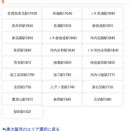
衣摺加美北駅(105)
布施駅(104)
ＪＲ長瀬駅(98)
高井田駅(94)
長瀬駅(93)
俊徳道駅(91)
東花園駅(90)
ＪＲ俊徳道駅(89)
河内花園駅(88)
長田駅(88)
河内永和駅(84)
ＪＲ河内永和駅(84)
荒本駅(81)
徳庵駅(80)
鴻池新田駅(80)
若江岩田駅(79)
弥刀駅(78)
河内小阪駅(77)
吉田駅(75)
八戸ノ里駅(74)
新石切駅(73)
瓢箪山駅(61)
枚岡駅(59)
石切駅(58)
額田駅(52)
東大阪市のエリア選択に戻る