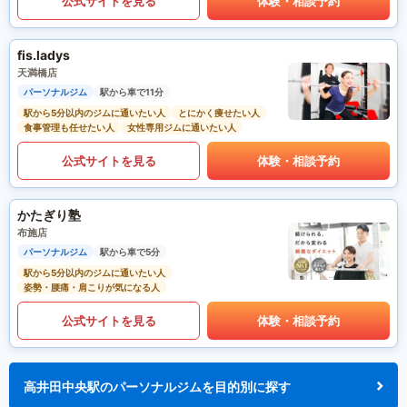
公式サイトを見る
体験・相談予約
fis.ladys
天満橋店
パーソナルジム
駅から車で11分
駅から5分以内のジムに通いたい人
とにかく痩せたい人
食事管理も任せたい人
女性専用ジムに通いたい人
公式サイトを見る
体験・相談予約
かたぎり塾
布施店
パーソナルジム
駅から車で5分
駅から5分以内のジムに通いたい人
姿勢・腰痛・肩こりが気になる人
公式サイトを見る
体験・相談予約
高井田中央駅のパーソナルジムを目的別に探す