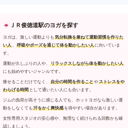
ＪＲ俊徳道駅のヨガを探す
ヨガは、激しい運動よりも
気分転換を兼ねて運動習慣を作りた
い人
、
呼吸やポーズを通じて体を動かしたい人
に向いていま
す。
運動が久しぶりの人や、
リラックスしながら体を動かしたい人
にも始めやすいジャンルです。
痩せることだけでなく、
自分の時間を作ること
や
ストレスをや
わらげる時間
として通いたい人にも合います。
ジムの負荷が高そうに感じる人でも、ホットヨガなら激しい運
動をしなくても
汗をかく爽快感
を得やすい場合があります。
女性専用スタジオの安心感や、無理なく続けられる回数かも確
認しましょう。