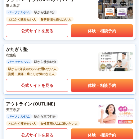
東大阪店
パーソナルジム
駅から徒歩8分
とにかく痩せたい人
食事管理も任せたい人
公式サイトを見る
体験・相談予約
かたぎり塾
布施店
パーソナルジム
駅から徒歩12分
駅から5分以内のジムに通いたい人
姿勢・腰痛・肩こりが気になる人
公式サイトを見る
体験・相談予約
アウトライン (OUTLINE)
天王寺店
パーソナルジム
駅から車で11分
とにかく痩せたい人
女性専用ジムに通いたい人
公式サイトを見る
体験・相談予約