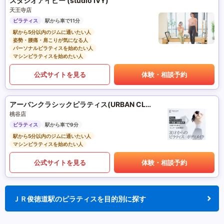
スタジオアイビー (studio IVY)
天王寺店
ピラティス
駅から車で11分
駅から5分以内のジムに通いたい人
姿勢・腰痛・肩こりが気になる人
パーソナルピラティスを始めたい人
マシンピラティスを始めたい人
公式サイトを見る
体験・相談予約
アーバンクラシックピラティス(URBAN CLASSIC PILATES)
桃谷店
ピラティス
駅から車で9分
駅から5分以内のジムに通いたい人
マシンピラティスを始めたい人
公式サイトを見る
体験・相談予約
ＪＲ俊徳道駅のピラティスを目的別に探す