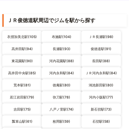
ＪＲ俊徳道駅周辺でジムを駅から探す
衣摺加美北駅(105)
布施駅(104)
ＪＲ長瀬駅(98)
高井田駅(94)
長瀬駅(93)
俊徳道駅(91)
東花園駅(90)
河内花園駅(88)
長田駅(88)
高井田中央駅(85)
河内永和駅(84)
ＪＲ河内永和駅(84)
荒本駅(81)
徳庵駅(80)
鴻池新田駅(80)
若江岩田駅(79)
弥刀駅(78)
河内小阪駅(77)
吉田駅(75)
八戸ノ里駅(74)
新石切駅(73)
瓢箪山駅(61)
枚岡駅(59)
石切駅(58)