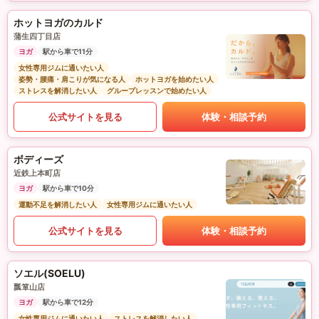
ホットヨガのカルド
蒲生四丁目店
ヨガ
駅から車で11分
女性専用ジムに通いたい人
姿勢・腰痛・肩こりが気になる人
ホットヨガを始めたい人
ストレスを解消したい人
グループレッスンで始めたい人
公式サイトを見る
体験・相談予約
ボディーズ
近鉄上本町店
ヨガ
駅から車で10分
運動不足を解消したい人
女性専用ジムに通いたい人
公式サイトを見る
体験・相談予約
ソエル(SOELU)
瓢箪山店
ヨガ
駅から車で12分
女性専用ジムに通いたい人
ストレスを解消したい人