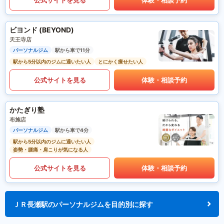
ビヨンド (BEYOND)
天王寺店
パーソナルジム
駅から車で11分
駅から5分以内のジムに通いたい人
とにかく痩せたい人
公式サイトを見る
体験・相談予約
かたぎり塾
布施店
パーソナルジム
駅から車で4分
駅から5分以内のジムに通いたい人
姿勢・腰痛・肩こりが気になる人
公式サイトを見る
体験・相談予約
ＪＲ長瀬駅のパーソナルジムを目的別に探す