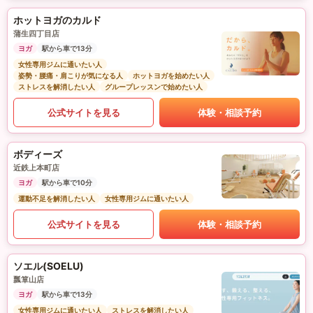
ホットヨガのカルド
蒲生四丁目店
ヨガ
駅から車で13分
女性専用ジムに通いたい人
姿勢・腰痛・肩こりが気になる人
ホットヨガを始めたい人
ストレスを解消したい人
グループレッスンで始めたい人
公式サイトを見る
体験・相談予約
ボディーズ
近鉄上本町店
ヨガ
駅から車で10分
運動不足を解消したい人
女性専用ジムに通いたい人
公式サイトを見る
体験・相談予約
ソエル(SOELU)
瓢箪山店
ヨガ
駅から車で13分
女性専用ジムに通いたい人
ストレスを解消したい人