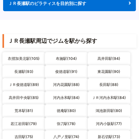
ＪＲ長瀬駅のピラティスを目的別に探す
ＪＲ長瀬駅周辺でジムを駅から探す
衣摺加美北駅(105)
布施駅(104)
高井田駅(94)
長瀬駅(93)
俊徳道駅(91)
東花園駅(90)
ＪＲ俊徳道駅(89)
河内花園駅(88)
長田駅(88)
高井田中央駅(85)
河内永和駅(84)
ＪＲ河内永和駅(84)
荒本駅(81)
徳庵駅(80)
鴻池新田駅(80)
若江岩田駅(79)
弥刀駅(78)
河内小阪駅(77)
吉田駅(75)
八戸ノ里駅(74)
新石切駅(73)