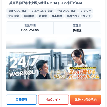
兵庫県神戸市中央区八幡通4-2-14トロア神戸ビル6F
タオルレンタル
シューズレンタル
ウェアレンタル
シャワー
完全個室
無料体験
水素水
食事指導
無料カウンセリング
営業時間
定休日
7:00〜24:00
要確認
体験・相談予約
店舗情報
公式サイト