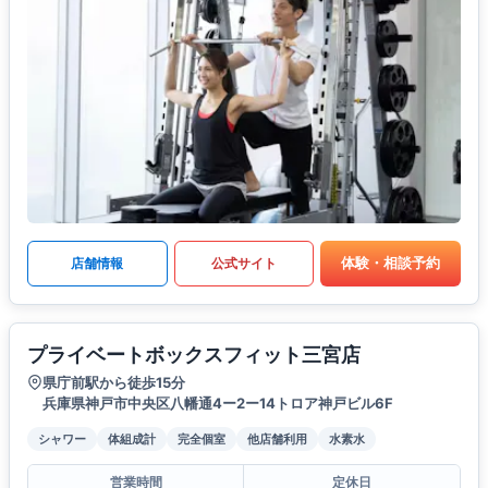
体験・相談予約
店舗情報
公式サイト
プライベートボックスフィット三宮店
県庁前駅から徒歩15分
兵庫県神戸市中央区八幡通4ー2ー14トロア神戸ビル6F
シャワー
体組成計
完全個室
他店舗利用
水素水
営業時間
定休日