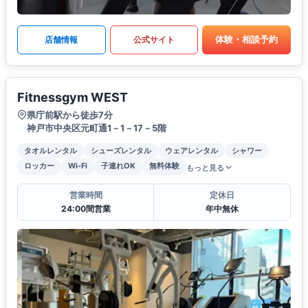
体験・相談予約
店舗情報
公式サイト
Fitnessgym WEST
県庁前駅から徒歩7分
神戸市中央区元町通1－1－17－5階
タオルレンタル
シューズレンタル
ウェアレンタル
シャワー
ロッカー
Wi-Fi
子連れOK
無料体験
もっと見る
営業時間
定休日
24:00間営業
年中無休