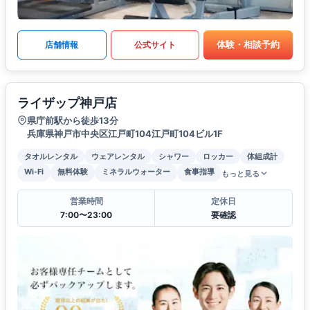
体験・相談予約
店舗情報
公式サイト
ライザップ神戸店
県庁前駅から徒歩13分
兵庫県神戸市中央区江戸町104江戸町104ビル1F
タオルレンタル
ウェアレンタル
シャワー
ロッカー
体組成計
Wi-Fi
無料体験
ミネラルウォーター
食事指導
もっと見る
営業時間
定休日
7:00〜23:00
要確認