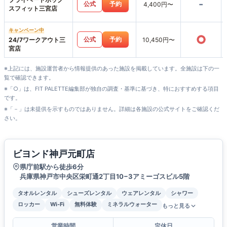
-
公式
予約
4,400円〜
スフィット三宮店
キャンペーン中
○
公式
予約
24/7ワークアウト三
10,450円〜
宮店
※上記には、施設運営者から情報提供のあった施設を掲載しています。全施設は下の一
覧で確認できます。
※「○」は、FIT PALETTE編集部が独自の調査・基準に基づき、特におすすめする項目
です。
※「－」は未提供を示すものではありません。詳細は各施設の公式サイトをご確認くだ
さい。
ビヨンド神戸元町店
県庁前駅から徒歩6分
兵庫県神戸市中央区栄町通2丁目10−3アミーゴスビル5階
タオルレンタル
シューズレンタル
ウェアレンタル
シャワー
ロッカー
Wi-Fi
無料体験
ミネラルウォーター
もっと見る
営業時間
定休日