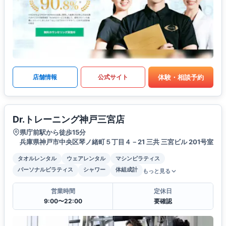
体験・相談予約
店舗情報
公式サイト
Dr.トレーニング神戸三宮店
県庁前駅から徒歩15分
兵庫県神戸市中央区琴ノ緒町５丁目４－21 三共 三宮ビル 201号室
タオルレンタル
ウェアレンタル
マシンピラティス
パーソナルピラティス
シャワー
体組成計
もっと見る
営業時間
定休日
9:00〜22:00
要確認