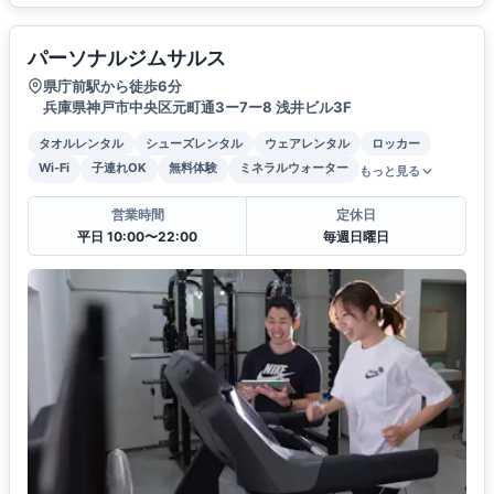
パーソナルジムサルス
県庁前駅から徒歩6分
兵庫県神戸市中央区元町通3ー7ー8 浅井ビル3F
タオルレンタル
シューズレンタル
ウェアレンタル
ロッカー
Wi-Fi
子連れOK
無料体験
ミネラルウォーター
もっと見る
営業時間
定休日
平日 10:00〜22:00
毎週日曜日