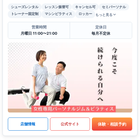
シューズレンタル
レッスン振替可
キャンセル可
セミパーソナル
トレーナー固定制
マシンピラティス
ロッカー
もっと見る
営業時間
定休日
月曜日 11:00〜21:00
毎月不定休
体験・相談予約
店舗情報
公式サイト