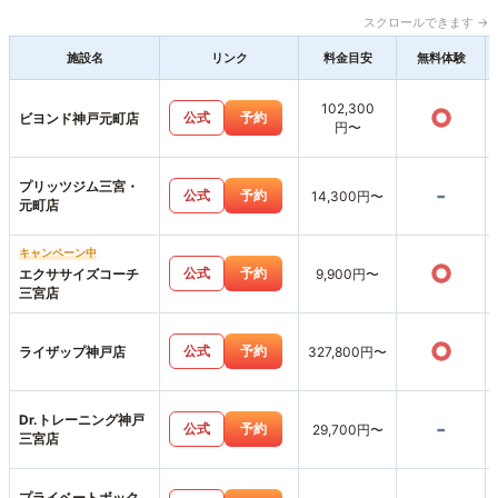
スクロールできます →
施設名
リンク
料金目安
無料体験
102,300
○
公式
予約
ビヨンド神戸元町店
円〜
プリッツジム三宮・
-
公式
予約
14,300円〜
元町店
キャンペーン中
○
公式
予約
エクササイズコーチ
9,900円〜
三宮店
○
公式
予約
ライザップ神戸店
327,800円〜
Dr.トレーニング神戸
-
公式
予約
29,700円〜
三宮店
プライベートボック