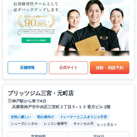
体験・相談予約
店舗情報
公式サイト
プリッツジム三宮・元町店
神戸駅から車で4分
兵庫県神戸市中央区三宮町２丁目５−１３ 香月ビル 2階
女性に嬉しい
初心者向け
トレーナーと二人きりじゃ不安
シューズレンタル
レッスン振替可
キャンセル可
もっと見る
営業時間
定休日