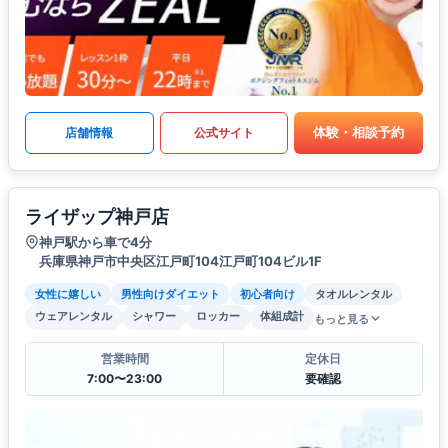
体験・相談予約
店舗情報
公式サイト
ライザップ神戸店
神戸駅から車で4分
兵庫県神戸市中央区江戸町104江戸町104ビル1F
女性に嬉しい
男性向けダイエット
初心者向け
タオルレンタル
ウェアレンタル
シャワー
ロッカー
体組成計
もっと見る
営業時間
定休日
7:00〜23:00
要確認