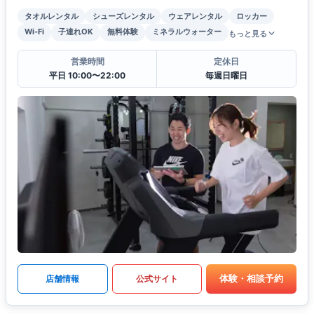
タオルレンタル
シューズレンタル
ウェアレンタル
ロッカー
Wi-Fi
子連れOK
無料体験
ミネラルウォーター
もっと見る
営業時間
定休日
平日 10:00〜22:00
毎週日曜日
体験・相談予約
店舗情報
公式サイト