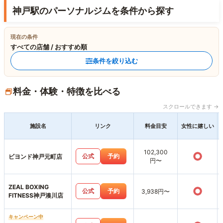
神戸駅のパーソナルジムを条件から探す
現在の条件
すべての店舗 / おすすめ順
条件を絞り込む
料金・体験・特徴を比べる
スクロールできます →
施設名
リンク
料金目安
女性に嬉しい
102,300
○
公式
予約
ビヨンド神戸元町店
円〜
ZEAL BOXING
○
公式
予約
3,938円〜
FITNESS神戸湊川店
キャンペーン中