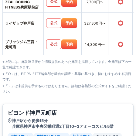
○
公式
予約
ZEAL BOXING
7,700円〜
FITNESS兵庫駅前店
○
公式
予約
ライザップ神戸店
327,800円〜
プリッツジム三宮・
○
公式
予約
14,300円〜
元町店
※上記には、施設運営者から情報提供のあった施設を掲載しています。全施設は下の一
覧で確認できます。
※「○」は、FIT PALETTE編集部が独自の調査・基準に基づき、特におすすめする項目
です。
※「－」は未提供を示すものではありません。詳細は各施設の公式サイトをご確認くだ
さい。
ビヨンド神戸元町店
神戸駅から徒歩15分
兵庫県神戸市中央区栄町通2丁目10−3アミーゴスビル5階