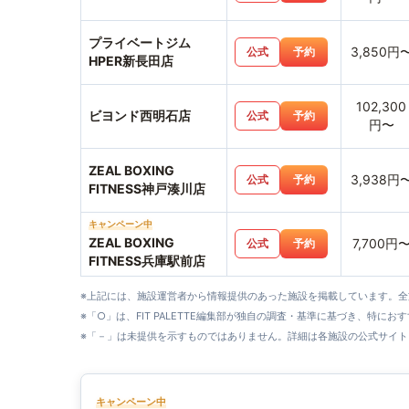
プライベートジム
3,850円
公式
予約
HPER新長田店
102,300
ビヨンド西明石店
公式
予約
円〜
ZEAL BOXING
3,938円
公式
予約
FITNESS神戸湊川店
キャンペーン中
ZEAL BOXING
7,700円
公式
予約
FITNESS兵庫駅前店
※上記には、施設運営者から情報提供のあった施設を掲載しています。
※「○」は、FIT PALETTE編集部が独自の調査・基準に基づき、特にお
※「－」は未提供を示すものではありません。詳細は各施設の公式サイト
キャンペーン中