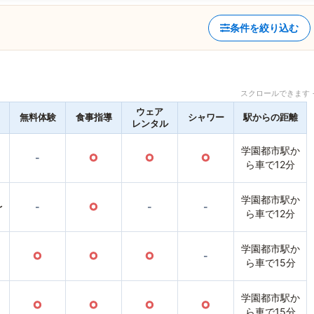
条件を絞り込む
スクロールできます 
ウェア
無料体験
食事指導
シャワー
駅からの距離
レンタル
学園都市駅か
-
○
○
○
ら車で12分
学園都市駅か
〜
-
○
-
-
ら車で12分
学園都市駅か
○
○
○
-
ら車で15分
学園都市駅か
○
○
○
○
ら車で15分