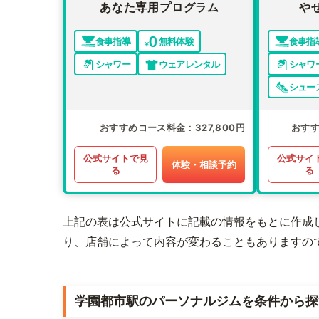
あなた専用プログラム
や
食事指導
無料体験
食事指
シャワー
ウェアレンタル
シャワ
シュー
おすすめコース料金
327,800円
おす
公式サイトで見
公式サイ
体験・相談予約
る
る
上記の表は公式サイトに記載の情報をもとに作成
り、店舗によって内容が変わることもありますの
学園都市駅のパーソナルジムを条件から探