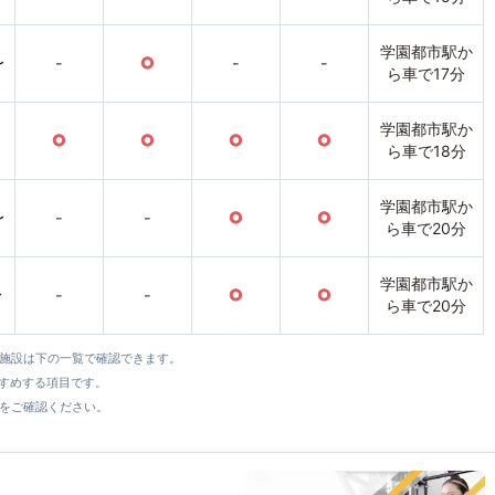
学園都市駅か
〜
-
○
-
-
ら車で17分
学園都市駅か
○
○
○
○
ら車で18分
学園都市駅か
〜
-
-
○
○
ら車で20分
学園都市駅か
〜
-
-
○
○
ら車で20分
全施設は下の一覧で確認できます。
すすめする項目です。
をご確認ください。