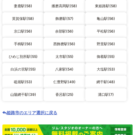
妻鹿駅(58)
播磨高岡駅(58)
東姫路駅(58)
英賀保駅(58)
飾磨駅(57)
亀山駅(56)
京口駅(56)
余部駅(56)
平松駅(56)
手柄駅(56)
西飾磨駅(56)
野里駅(56)
ひめじ別所駅(55)
太市駅(55)
御着駅(55)
白浜の宮駅(55)
八家駅(54)
大塩駅(53)
砥堀駅(53)
仁豊野駅(49)
網干駅(48)
山陽網干駅(39)
香呂駅(25)
溝口駅(7)
姫路市のエリア選択に戻る