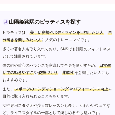
山陽姫路駅のピラティスを探す
ピラティスは、
美しい姿勢やボディラインを目指したい人
、
自
分磨きを楽しみたい人
に人気のトレーニングです。
多くの著名人も取り入れており、SNSでも話題のフィットネス
として注目されています。
体の軸や重心のバランスを意識して全身を動かすため、
日常生
活での動きやすさ
や
姿勢づくり
、
柔軟性
を意識したい人にも
おすすめです。
また、
スポーツのコンディショニング
や
パフォーマンス向上
を
目的に取り入れられることもあります。
女性専用スタジオや少人数レッスンも多く、かわいいウェアな
ど、ライフスタイルの一部として楽しめるのも魅力です。