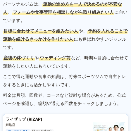
パーソナルジムは、
運動の進め方を一人で決めるのが不安な
人
、
フォームや食事管理を相談しながら取り組みたい人
に向い
ています。
目標に合わせてメニューを組みたい人
や、
予約を入れることで
運動を続けるきっかけを作りたい人
にも選ばれやすいジャンル
です。
産後の体づくり
や
ウェディング前
など、時期や目的に合わせて
運動をしたい人にも向いています。
ここで得た運動や食事の知識は、将来スポーツジムで自主トレ
をするときにも活かしやすいです。
料金は月額、回数券、コースなど複雑な場合があるため、公式
ページを確認し、総額や通える回数をチェックしましょう。
ライザップ (RIZAP)
姫路店