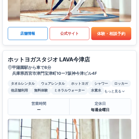
体験・相談予約
店舗情報
公式サイト
ホットヨガスタジオ LAVA今津店
甲陽園駅から車で8分
兵庫県西宮市津門宝津町10ー7阪神今津ビル4F
タオルレンタル
ウェアレンタル
ホットヨガ
シャワー
ロッカー
他店舗利用
無料体験
ミネラルウォーター
水素水
もっと見る
営業時間
定休日
ー
毎週金曜日