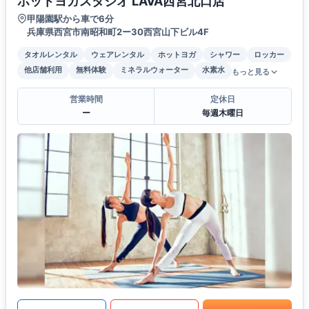
ホットヨガスタジオ LAVA西宮北口店
甲陽園駅から車で6分
兵庫県西宮市南昭和町2ー30西宮山下ビル4F
タオルレンタル
ウェアレンタル
ホットヨガ
シャワー
ロッカー
他店舗利用
無料体験
ミネラルウォーター
水素水
もっと見る
営業時間
定休日
ー
毎週木曜日