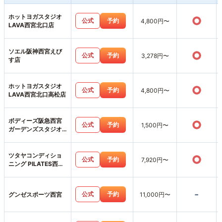
ホットヨガスタジオ
○
公式
予約
4,800円〜
LAVA西宮北口店
ソエル阪神西宮えび
○
公式
予約
3,278円〜
す店
ホットヨガスタジオ
○
公式
予約
4,800円〜
LAVA西宮北口高松店
ボディーズ阪急西宮
○
公式
予約
1,500円〜
ガーデンズスタジオ
店
ツタヤコンディショ
○
公式
予約
7,920円〜
ニング PILATES西宮
薬師町店
-
公式
予約
グンゼスポーツ西宮
11,000円〜