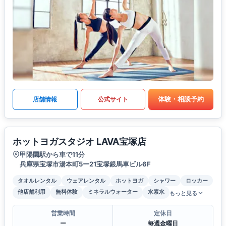
体験・相談予約
店舗情報
公式サイト
ホットヨガスタジオ LAVA宝塚店
甲陽園駅から車で11分
兵庫県宝塚市湯本町5ー21宝塚銀馬車ビル6F
タオルレンタル
ウェアレンタル
ホットヨガ
シャワー
ロッカー
他店舗利用
無料体験
ミネラルウォーター
水素水
もっと見る
営業時間
定休日
ー
毎週金曜日