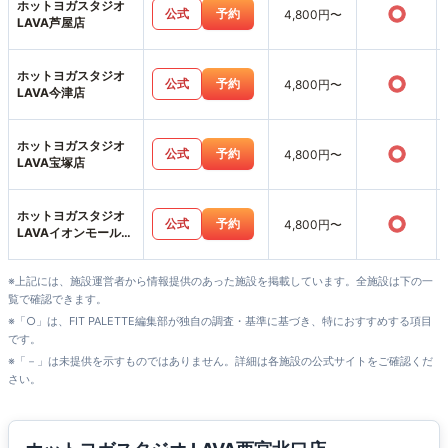
ホットヨガスタジオ
○
公式
予約
4,800円〜
LAVA芦屋店
ホットヨガスタジオ
○
公式
予約
4,800円〜
LAVA今津店
ホットヨガスタジオ
○
公式
予約
4,800円〜
LAVA宝塚店
ホットヨガスタジオ
○
公式
予約
4,800円〜
LAVAイオンモール伊
丹昆陽店
※上記には、施設運営者から情報提供のあった施設を掲載しています。全施設は下の一
覧で確認できます。
※「○」は、FIT PALETTE編集部が独自の調査・基準に基づき、特におすすめする項目
です。
※「－」は未提供を示すものではありません。詳細は各施設の公式サイトをご確認くだ
さい。