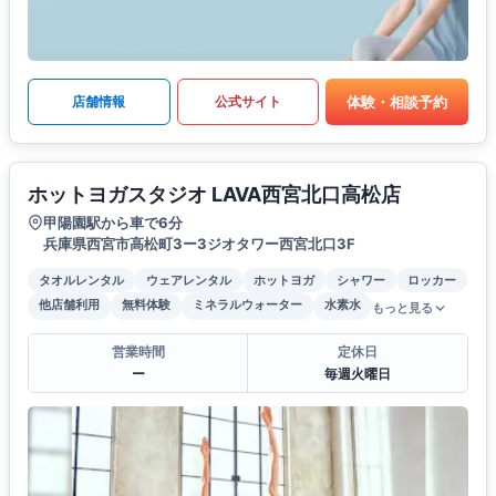
体験・相談予約
店舗情報
公式サイト
ホットヨガスタジオ LAVA西宮北口高松店
甲陽園駅から車で6分
兵庫県西宮市高松町3ー3ジオタワー西宮北口3F
タオルレンタル
ウェアレンタル
ホットヨガ
シャワー
ロッカー
他店舗利用
無料体験
ミネラルウォーター
水素水
もっと見る
営業時間
定休日
ー
毎週火曜日