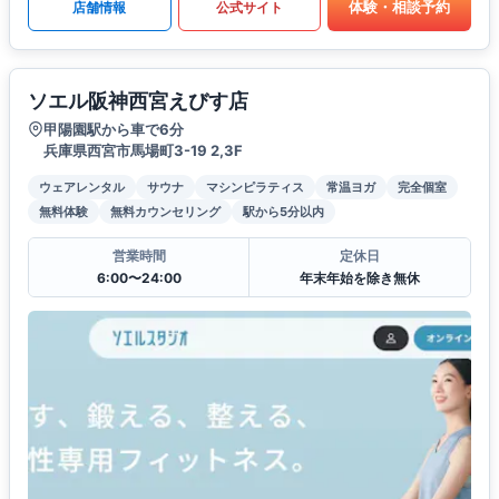
体験・相談予約
店舗情報
公式サイト
ソエル阪神西宮えびす店
甲陽園駅から車で6分
兵庫県西宮市馬場町3-19 2,3F
ウェアレンタル
サウナ
マシンピラティス
常温ヨガ
完全個室
無料体験
無料カウンセリング
駅から5分以内
営業時間
定休日
6:00〜24:00
年末年始を除き無休