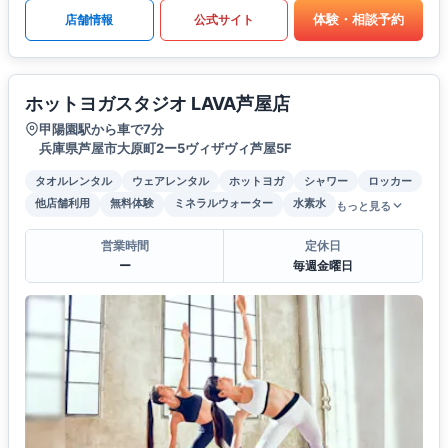
体験・相談予約
店舗情報
公式サイト
ホットヨガスタジオ LAVA芦屋店
甲陽園駅から車で7分
兵庫県芦屋市大原町2ー5ヴィザヴィ芦屋5F
タオルレンタル
ウェアレンタル
ホットヨガ
シャワー
ロッカー
他店舗利用
無料体験
ミネラルウォーター
水素水
もっと見る
営業時間
定休日
ー
毎週金曜日