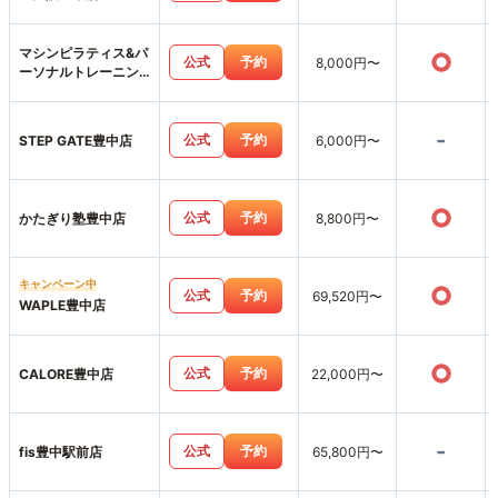
マシンピラティス&パ
○
公式
予約
8,000円〜
ーソナルトレーニン
グジムemovere
-
公式
予約
STEP GATE豊中店
6,000円〜
○
公式
予約
かたぎり塾豊中店
8,800円〜
キャンペーン中
○
公式
予約
69,520円〜
WAPLE豊中店
○
公式
予約
CALORE豊中店
22,000円〜
-
公式
予約
fis豊中駅前店
65,800円〜