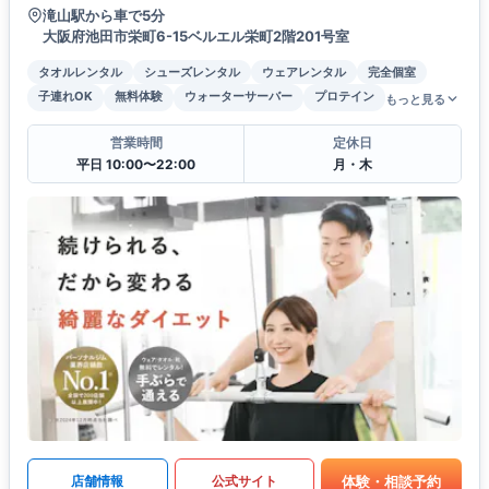
滝山駅から車で5分
大阪府池田市栄町6-15ベルエル栄町2階201号室
タオルレンタル
シューズレンタル
ウェアレンタル
完全個室
子連れOK
無料体験
ウォーターサーバー
プロテイン
もっと見る
営業時間
定休日
平日 10:00〜22:00
月・木
体験・相談予約
店舗情報
公式サイト