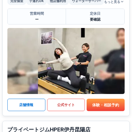
完全個室
子連れOK
他店舗利用
ウォーターサーバー
もっと見る
営業時間
定休日
ー
要確認
体験・相談予約
店舗情報
公式サイト
プライベートジムHPER伊丹昆陽店