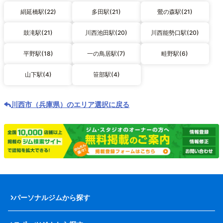
絹延橋駅(22)
多田駅(21)
鶯の森駅(21)
鼓滝駅(21)
川西池田駅(20)
川西能勢口駅(20)
平野駅(18)
一の鳥居駅(7)
畦野駅(6)
山下駅(4)
笹部駅(4)
川西市（兵庫県）のエリア選択に戻る
パーソナルジムから探す