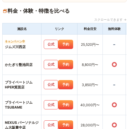
料金・体験・特徴を比べる
スクロールできます →
施設名
リンク
料金目安
無料体験
キャンペーン中
-
公式
予約
25,520円〜
ジムズ川西店
○
公式
予約
かたぎり塾池田店
8,800円〜
プライベートジム
-
公式
予約
3,850円〜
HPER箕面店
プライベートジム
○
公式
予約
40,000円〜
TSUBAME
NEXUS パーソナルジ
○
公式
予約
28,000円〜
ム大阪豊中店