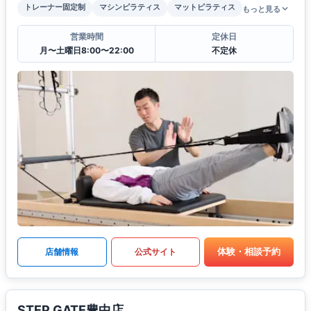
トレーナー固定制
マシンピラティス
マットピラティス
もっと見る
営業時間
定休日
月〜土曜日8:00〜22:00
不定休
体験・相談予約
店舗情報
公式サイト
STEP GATE豊中店