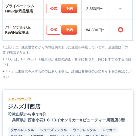
プライベートジム
-
公式
予約
3,850円〜
HPER伊丹昆陽店
パーソナルジム
○
公式
予約
184,800円〜
ReViNa宝塚店
※上記には、施設運営者から情報提供のあった施設を掲載しています。全施設は下の一
覧で確認できます。
※「○」は、FIT PALETTE編集部が独自の調査・基準に基づき、特におすすめする項目
です。
※「－」は未提供を示すものではありません。詳細は各施設の公式サイトをご確認くだ
さい。
キャンペーン中
ジムズ川西店
滝山駅から車で4分
兵庫県川西市小花1-6-13イオンリカー&ビューティー川西店3階
タオルレンタル
シューズレンタル
ウェアレンタル
ロッカー