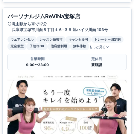
パーソナルジムReViNa宝塚店
滝山駅から車で17分
兵庫県宝塚市川面５丁目１６-３６ 旭ハイツ川面 103号
ウェアレンタル
レッスン振替可
キャンセル可
トレーナー固定制
完全個室
子連れOK
他店舗利用
無料体験
もっと見る
営業時間
定休日
9:00〜23:00
要確認