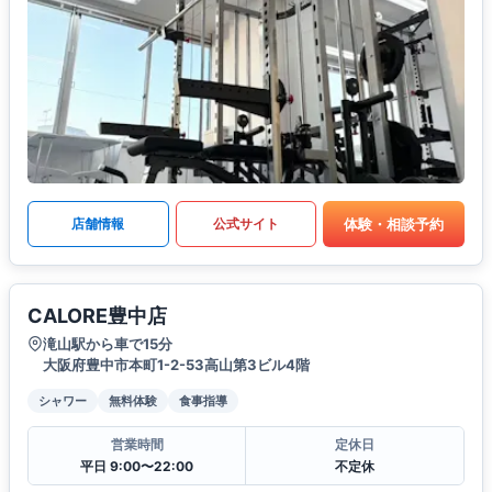
体験・相談予約
店舗情報
公式サイト
CALORE豊中店
滝山駅から車で15分
大阪府豊中市本町1-2-53高山第3ビル4階
シャワー
無料体験
食事指導
営業時間
定休日
平日 9:00〜22:00
不定休