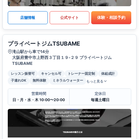
体験・相談予約
店舗情報
公式サイト
プライベートジムTSUBAME
滝山駅から車で14分
大阪府豊中市上野西３丁目１９-２９ プライベートジム
TSUBAME
レッスン振替可
キャンセル可
トレーナー固定制
体組成計
子連れOK
無料体験
ミネラルウォーター
もっと見る
営業時間
定休日
日・月・水・木 10:00〜20:00
毎週土曜日