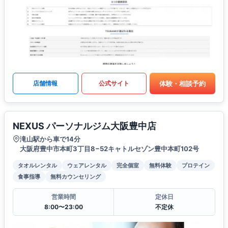
体験・相談予約
店舗情報
公式サイト
NEXUS パーソナルジム大阪豊中店
滝山駅から車で14分
大阪府豊中市本町3丁目8−52キャトルセゾン豊中本町102号
タオルレンタル
ウェアレンタル
完全個室
無料体験
プロテイン
食事指導
無料カウンセリング
営業時間
定休日
8:00〜23:00
不定休