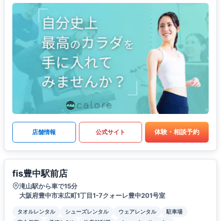
体験・相談予約
店舗情報
公式サイト
fis豊中駅前店
滝山駅から車で15分
大阪府豊中市末広町1丁目1-7クォーレ豊中201号室
タオルレンタル
シューズレンタル
ウェアレンタル
駐車場