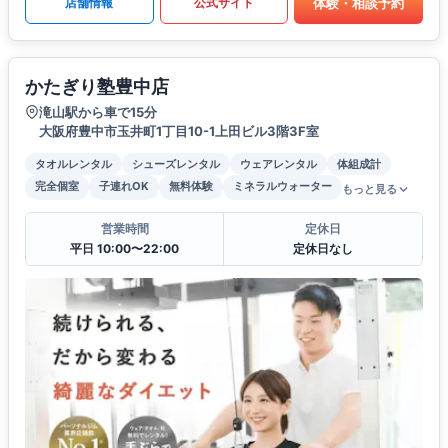
体験・相談予約
店舗情報
公式サイト
かたぎり塾豊中店
滝山駅から車で15分
大阪府豊中市玉井町1丁目10-1上田ビル3階3F室
タオルレンタル
シューズレンタル
ウェアレンタル
体組成計
完全個室
子連れOK
無料体験
ミネラルウォーター
もっと見る
営業時間
定休日
平日 10:00〜22:00
定休日なし