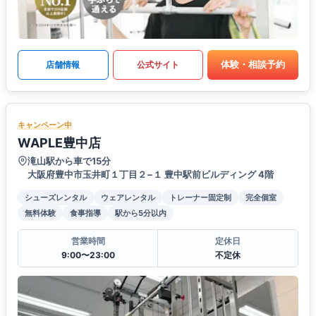
体験・相談予約
店舗情報
公式サイト
キャンペーン中
WAPLE豊中店
滝山駅から車で15分
大阪府豊中市玉井町１丁目２−１ 豊中駅前ビルディング 4階
シューズレンタル
ウェアレンタル
トレーナー固定制
完全個室
無料体験
食事指導
駅から5分以内
営業時間
定休日
9:00〜23:00
不定休