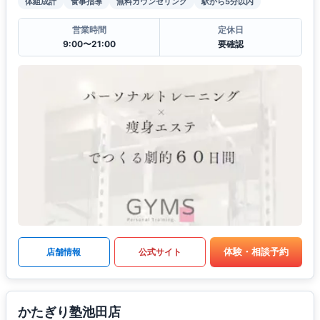
体組成計
食事指導
無料カウンセリング
駅から5分以内
営業時間
定休日
9:00〜21:00
要確認
体験・相談予約
店舗情報
公式サイト
かたぎり塾池田店