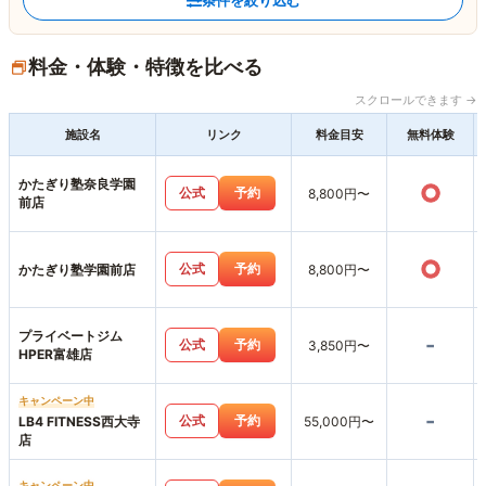
条件を絞り込む
料金・体験・特徴を比べる
スクロールできます →
施設名
リンク
料金目安
無料体験
かたぎり塾奈良学園
○
公式
予約
8,800円〜
前店
○
公式
予約
かたぎり塾学園前店
8,800円〜
プライベートジム
-
公式
予約
3,850円〜
HPER富雄店
キャンペーン中
-
公式
予約
LB4 FITNESS西大寺
55,000円〜
店
キャンペーン中