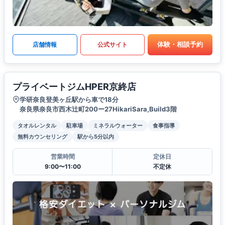
体験・相談予約
店舗情報
公式サイト
プライベートジムHPER京終店
学研奈良登美ヶ丘駅から車で18分
奈良県奈良市西木辻町200ー27HikariSara,Build3階
タオルレンタル
駐車場
ミネラルウォーター
食事指導
無料カウンセリング
駅から5分以内
営業時間
定休日
9:00〜11:00
不定休