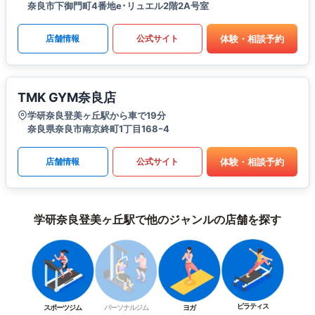
奈良市下御門町4番地e･リュエル2階2A号室
体験・相談予約
店舗情報
公式サイト
TMK GYM奈良店
学研奈良登美ヶ丘駅から車で19分
奈良県奈良市南京終町1丁目168ｰ4
体験・相談予約
店舗情報
公式サイト
学研奈良登美ヶ丘駅で他のジャンルの店舗を探す
ピラティス
スポーツジム
パーソナルジム
ヨガ