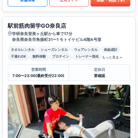
駅前筋肉留学GO奈良店
学研奈良登美ヶ丘駅から車で17分
奈良県奈良市角振町31ー1 モトイケビル4階A号室
タオルレンタル
シューズレンタル
ウェアレンタル
体組成計
子連れOK
無料体験
プロテイン
トレーナー指名
もっと見る
営業時間
定休日
7:00〜23:00(最終受付22:00)
要確認