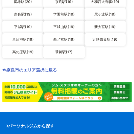
富雄駅(20)
京終駅(19)
大和西大寺駅(19)
奈良駅(19)
学園前駅(19)
尼ヶ辻駅(19)
平城駅(19)
平城山駅(19)
新大宮駅(19)
菖蒲池駅(19)
西ノ京駅(19)
近鉄奈良駅(19)
高の原駅(19)
帯解駅(17)
奈良市のエリア選択に戻る
パーソナルジムから探す