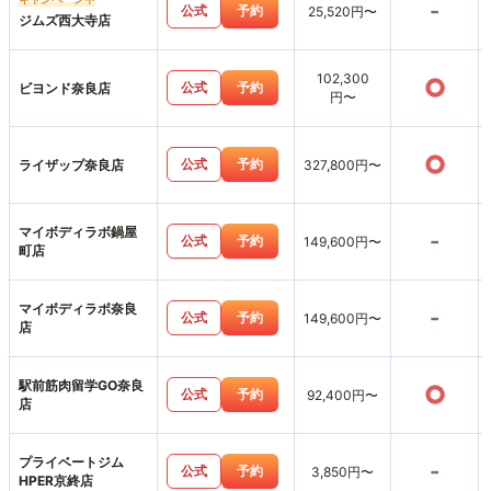
-
公式
予約
25,520円〜
ジムズ西大寺店
102,300
○
公式
予約
ビヨンド奈良店
円〜
○
公式
予約
ライザップ奈良店
327,800円〜
マイボディラボ鍋屋
-
公式
予約
149,600円〜
町店
マイボディラボ奈良
-
公式
予約
149,600円〜
店
駅前筋肉留学GO奈良
○
公式
予約
92,400円〜
店
プライベートジム
-
公式
予約
3,850円〜
HPER京終店