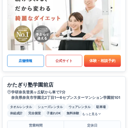
体験・相談予約
店舗情報
公式サイト
かたぎり塾学園前店
学研奈良登美ヶ丘駅から車で7分
奈良県奈良市学園北2丁目1ー6セブンスターマンション学園前101
タオルレンタル
シューズレンタル
ウェアレンタル
駐車場
体組成計
完全個室
子連れOK
無料体験
もっと見る
営業時間
定休日