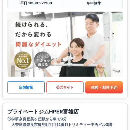
平日 10:00〜22:00
年中無休
体験・相談予約
店舗情報
公式サイト
プライベートジムHPER富雄店
学研奈良登美ヶ丘駅から車で9分
大奈良県奈良市鳥見町1丁目2番11トリミティー中西ビル3階