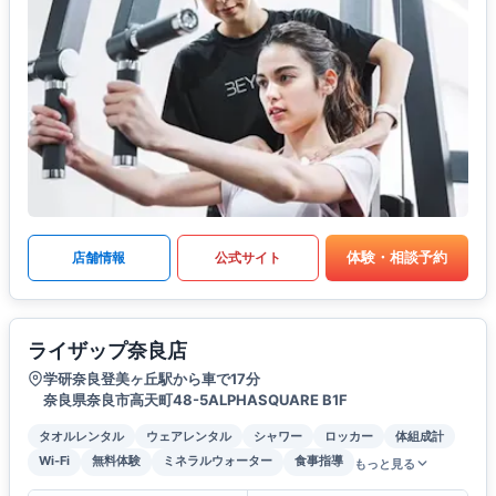
体験・相談予約
店舗情報
公式サイト
ライザップ奈良店
学研奈良登美ヶ丘駅から車で17分
奈良県奈良市高天町48-5ALPHASQUARE B1F
タオルレンタル
ウェアレンタル
シャワー
ロッカー
体組成計
Wi-Fi
無料体験
ミネラルウォーター
食事指導
もっと見る