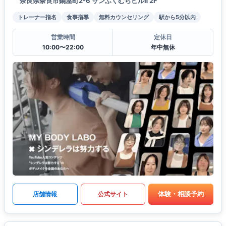
奈良県奈良市鍋屋町2-6 サンふくむらビルⅡ 2F
トレーナー指名
食事指導
無料カウンセリング
駅から5分以内
営業時間
定休日
10:00〜22:00
年中無休
体験・相談予約
店舗情報
公式サイト