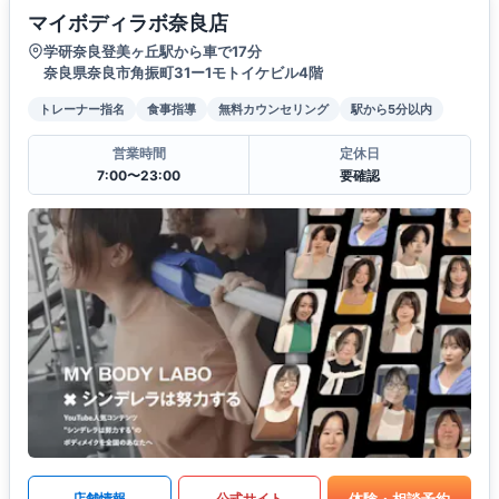
マイボディラボ奈良店
学研奈良登美ヶ丘駅から車で17分
奈良県奈良市角振町31ー1モトイケビル4階
トレーナー指名
食事指導
無料カウンセリング
駅から5分以内
営業時間
定休日
7:00〜23:00
要確認
体験・相談予約
店舗情報
公式サイト