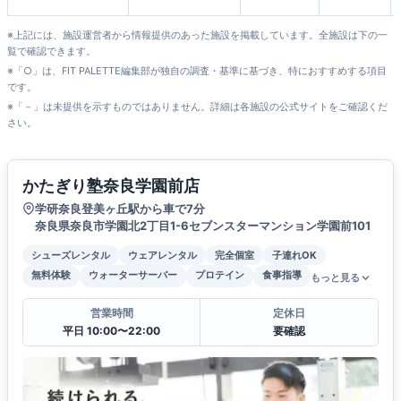
※上記には、施設運営者から情報提供のあった施設を掲載しています。全施設は下の一
覧で確認できます。
※「○」は、FIT PALETTE編集部が独自の調査・基準に基づき、特におすすめする項目
です。
※「－」は未提供を示すものではありません。詳細は各施設の公式サイトをご確認くだ
さい。
かたぎり塾奈良学園前店
学研奈良登美ヶ丘駅から車で7分
奈良県奈良市学園北2丁目1-6セブンスターマンション学園前101
シューズレンタル
ウェアレンタル
完全個室
子連れOK
無料体験
ウォーターサーバー
プロテイン
食事指導
もっと見る
営業時間
定休日
平日 10:00〜22:00
要確認