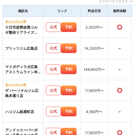
スクロールできます →
施設名
リンク
料金目安
無料体験
キャンペーン中
○
公式
予約
十日市姿勢改善コル
3,300円〜
ギ整体リアライズ
【パーソナルジムリ
アライズ】LIARAISE
-
公式
予約
プリッツジム広島店
14,300円〜
マイボディラボ広島
-
公式
予約
149,600円〜
アストラムライン本
通店
キャンペーン中
○
公式
予約
ザ パーソナルジム広
17,600円〜
島本通り店
-
公式
予約
ハコジム紙屋町店
4,180円〜
アンドゥスーパーボ
○
公式
予約
17,600円〜