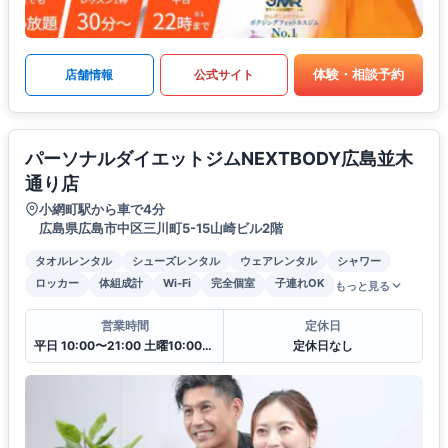
体験・相談予約
店舗情報
公式サイト
パーソナルダイエットジムNEXTBODY広島並木
通り店
小網町駅から車で4分
広島県広島市中区三川町5-15山崎ビル2階
タオルレンタル
シューズレンタル
ウェアレンタル
シャワー
ロッカー
体組成計
Wi-Fi
完全個室
子連れOK
もっと見る
営業時間
定休日
平日 10:00〜21:00 土曜10:00〜20:00 日曜10:00〜18:00
定休日なし