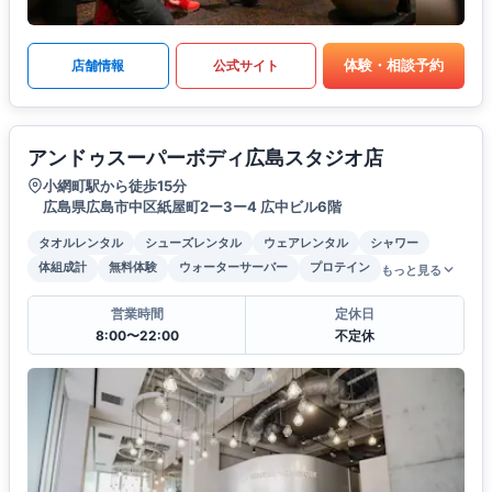
体験・相談予約
店舗情報
公式サイト
アンドゥスーパーボディ広島スタジオ店
小網町駅から徒歩15分
広島県広島市中区紙屋町2ー3ー4 広中ビル6階
タオルレンタル
シューズレンタル
ウェアレンタル
シャワー
体組成計
無料体験
ウォーターサーバー
プロテイン
もっと見る
営業時間
定休日
8:00〜22:00
不定休