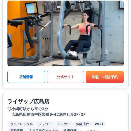
体験・相談予約
店舗情報
公式サイト
ライザップ広島店
小網町駅から車で3分
広島県広島市中区袋町6-42深井ビル2F･3F
ウェアレンタル
シャワー
ロッカー
体組成計
Wi-Fi
無料体験
ミネラルウォーター
食事指導