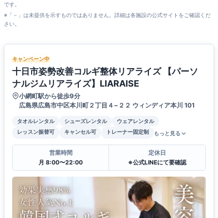
です。
※「－」は未提供を示すものではありません。詳細は各施設の公式サイトをご確認くだ
さい。
キャンペーン中
十日市姿勢改善コルギ整体リアライズ 【パーソ
ナルジムリアライズ】LIARAISE
小網町駅から徒歩9分
広島県広島市中区本川町２丁目４−２２ ウィンディア本川 101
タオルレンタル
シューズレンタル
ウェアレンタル
レッスン振替可
キャンセル可
トレーナー固定制
もっと見る
営業時間
定休日
月 8:00〜22:00
※公式LINEにて要確認