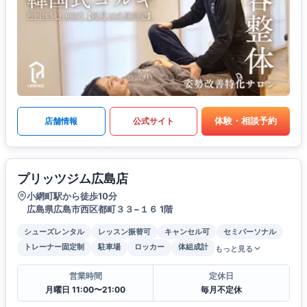
体験・相談予約
店舗情報
公式サイト
プリッツジム広島店
小網町駅から徒歩10分
広島県広島市西区都町３３−１６ 1階
シューズレンタル
レッスン振替可
キャンセル可
セミパーソナル
トレーナー固定制
駐車場
ロッカー
体組成計
もっと見る
営業時間
定休日
月曜日 11:00〜21:00
毎月不定休