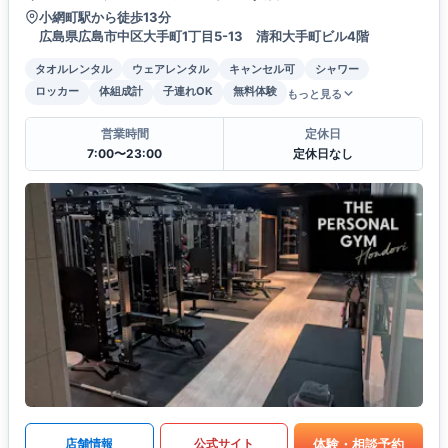
小網町駅から徒歩13分
広島県広島市中区大手町1丁目5-13 清和大手町ビル4階
タオルレンタル
ウェアレンタル
キャンセル可
シャワー
ロッカー
体組成計
子連れOK
無料体験
もっと見る
営業時間
定休日
7:00〜23:00
定休日なし
体験・相談予約
店舗情報
公式サイト