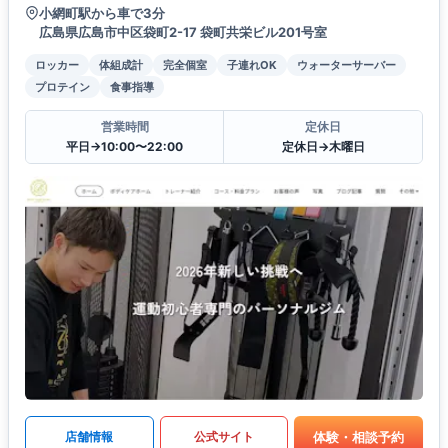
小網町駅から車で3分
広島県広島市中区袋町2-17 袋町共栄ビル201号室
ロッカー
体組成計
完全個室
子連れOK
ウォーターサーバー
プロテイン
食事指導
営業時間
定休日
平日→10:00〜22:00
定休日→木曜日
体験・相談予約
店舗情報
公式サイト