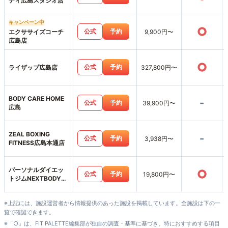
ディ広島スタジオ店
キャンペーン中
○
公式
予約
エクササイズコーチ
9,900円〜
広島店
○
公式
予約
ライザップ広島店
327,800円〜
BODY CARE HOME
-
公式
予約
39,900円〜
広島
ZEAL BOXING
-
公式
予約
3,938円〜
FITNESS広島本通店
パーソナルダイエッ
○
公式
予約
19,800円〜
トジムNEXTBODY広
島並木通り店
※上記には、施設運営者から情報提供のあった施設を掲載しています。全施設は下の一
覧で確認できます。
※「○」は、FIT PALETTE編集部が独自の調査・基準に基づき、特におすすめする項目