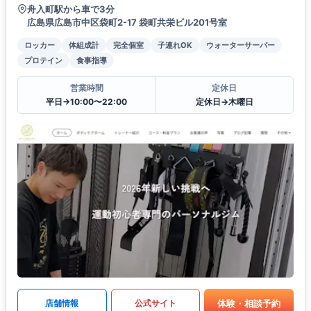
舟入町駅から車で3分
広島県広島市中区袋町2-17 袋町共栄ビル201号室
ロッカー
体組成計
完全個室
子連れOK
ウォーターサーバー
プロテイン
食事指導
営業時間
定休日
平日→10:00〜22:00
定休日→木曜日
体験・相談予約
店舗情報
公式サイト