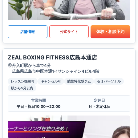
体験・相談予約
店舗情報
公式サイト
ZEAL BOXING FITNESS広島本通店
舟入町駅から車で4分
広島県広島市中区本通1-1サンシャイン4ビル4階
レッスン振替可
キャンセル可
競技特化型ジム
セミパーソナル
駅から5分以内
営業時間
定休日
平日・祝日10:00〜22:00
月・木定休日