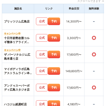
スクロールできます →
施設名
リンク
料金目安
無料体験
-
公式
予約
プリッツジム広島店
14,300円〜
キャンペーン中
○
公式
予約
十日市姿勢改善コル
3,300円〜
ギ整体リアライズ
【パーソナルジムリ
アライズ】LIARAISE
キャンペーン中
○
公式
予約
ザ パーソナルジム広
17,600円〜
島本通り店
マイボディラボ広島
-
公式
予約
149,600円〜
アストラムライン本
通店
アンドゥスーパーボ
○
公式
予約
17,600円〜
ディ広島スタジオ店
-
公式
予約
ハコジム紙屋町店
4,180円〜