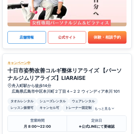
体験・相談予約
店舗情報
公式サイト
キャンペーン中
十日市姿勢改善コルギ整体リアライズ 【パーソ
ナルジムリアライズ】LIARAISE
舟入町駅から徒歩14分
広島県広島市中区本川町２丁目４−２２ ウィンディア本川 101
タオルレンタル
シューズレンタル
ウェアレンタル
レッスン振替可
キャンセル可
トレーナー固定制
もっと見る
営業時間
定休日
月 8:00〜22:00
※公式LINEにて要確認