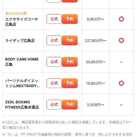
キャンペーン中
○
公式
予約
エクササイズコーチ
9,900円〜
広島店
○
公式
予約
ライザップ広島店
327,800円〜
BODY CARE HOME
-
公式
予約
39,900円〜
広島
パーソナルダイエッ
○
公式
予約
19,800円〜
トジムNEXTBODY広
島並木通り店
ZEAL BOXING
-
公式
予約
3,938円〜
FITNESS広島本通店
※上記には、施設運営者から情報提供のあった施設を掲載しています。全施設は下の一
覧で確認できます。
※「○」は、FIT PALETTE編集部が独自の調査・基準に基づき、特におすすめする項目