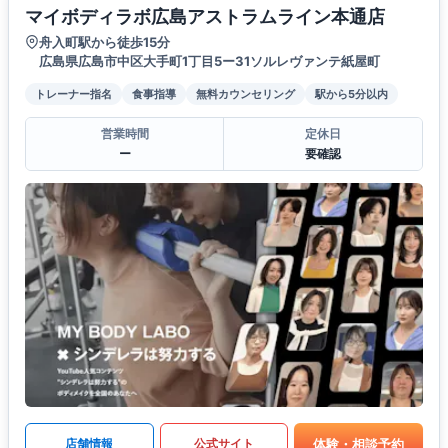
マイボディラボ広島アストラムライン本通店
舟入町駅から徒歩15分
広島県広島市中区大手町1丁目5ー31ソルレヴァンテ紙屋町
トレーナー指名
食事指導
無料カウンセリング
駅から5分以内
営業時間
定休日
ー
要確認
体験・相談予約
店舗情報
公式サイト