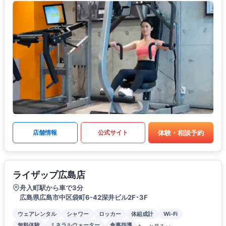
体験・相談予約
店舗情報
公式サイト
ライザップ広島店
舟入町駅から車で3分
広島県広島市中区袋町6-42深井ビル2F･3F
ウェアレンタル
シャワー
ロッカー
体組成計
Wi-Fi
無料体験
ミネラルウォーター
食事指導