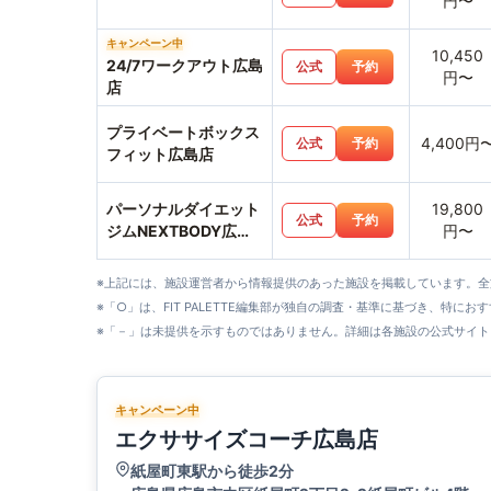
円〜
キャンペーン中
10,450
24/7ワークアウト広島
公式
予約
円〜
店
プライベートボックス
4,400円
公式
予約
フィット広島店
パーソナルダイエット
19,800
公式
予約
ジムNEXTBODY広島
円〜
並木通り店
※上記には、施設運営者から情報提供のあった施設を掲載しています。
※「○」は、FIT PALETTE編集部が独自の調査・基準に基づき、特にお
※「－」は未提供を示すものではありません。詳細は各施設の公式サイト
キャンペーン中
エクササイズコーチ広島店
紙屋町東駅から徒歩2分