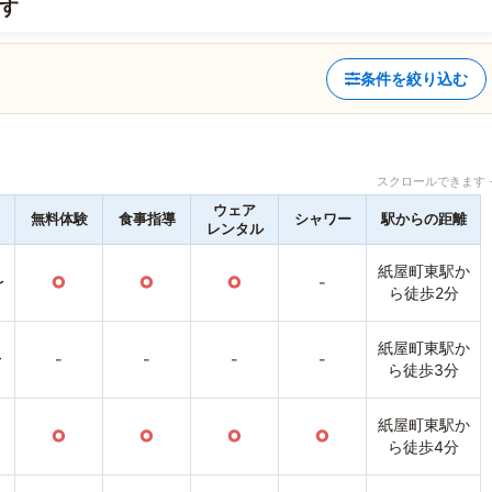
す
条件を絞り込む
スクロールできます 
ウェア
無料体験
食事指導
シャワー
駅からの距離
レンタル
紙屋町東駅か
〜
○
○
○
-
ら徒歩2分
紙屋町東駅か
〜
-
-
-
-
ら徒歩3分
紙屋町東駅か
○
○
○
○
ら徒歩4分