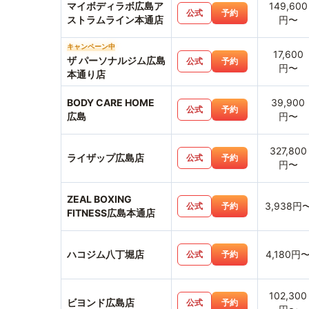
マイボディラボ広島ア
149,600
公式
予約
ストラムライン本通店
円〜
キャンペーン中
17,600
ザ パーソナルジム広島
公式
予約
円〜
本通り店
BODY CARE HOME
39,900
公式
予約
広島
円〜
327,800
ライザップ広島店
公式
予約
円〜
ZEAL BOXING
3,938円
公式
予約
FITNESS広島本通店
ハコジム八丁堀店
4,180円
公式
予約
102,300
ビヨンド広島店
公式
予約