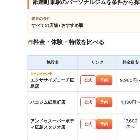
紙屋町東駅のパーソナルジムを条件から探
現在の条件
すべての店舗 / おすすめ順
料金・体験・特徴を比べる
施設名
リンク
料金目安
キャンペーン中
エクササイズコーチ広
9,900円
公式
予約
島店
ハコジム紙屋町店
4,180円
公式
予約
アンドゥスーパーボデ
17,600
公式
予約
ィ広島スタジオ店
円〜