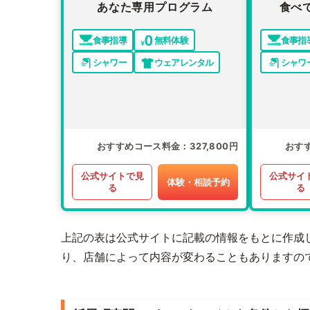
あなた専用プログラム
食べ
食事指導
無料体験
食事指
シャワー
ウェアレンタル
シャワ
おすすめコース料金
327,800円
おす
公式サイトで見
公式サイ
体験・相談予約
る
る
上記の表は公式サイトに記載の情報をもとに作成
り、店舗によって内容が変わることもありますの