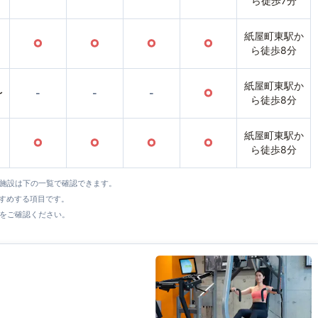
ら徒歩7分
紙屋町東駅か
○
○
○
○
ら徒歩8分
紙屋町東駅か
〜
-
-
-
○
ら徒歩8分
紙屋町東駅か
○
○
○
○
ら徒歩8分
全施設は下の一覧で確認できます。
すすめする項目です。
をご確認ください。