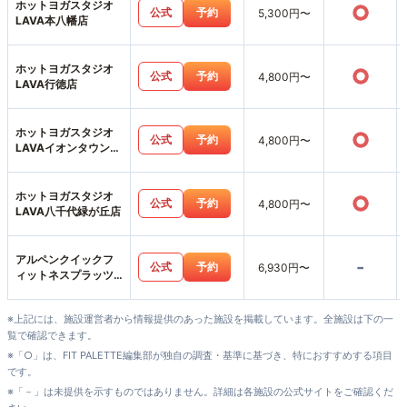
ホットヨガスタジオ
○
公式
予約
5,300円〜
LAVA本八幡店
ホットヨガスタジオ
○
公式
予約
4,800円〜
LAVA行徳店
ホットヨガスタジオ
○
公式
予約
4,800円〜
LAVAイオンタウン東
習志野店
ホットヨガスタジオ
○
公式
予約
4,800円〜
LAVA八千代緑が丘店
アルペンクイックフ
-
公式
予約
6,930円〜
ィットネスプラッツ
五香店
※上記には、施設運営者から情報提供のあった施設を掲載しています。全施設は下の一
覧で確認できます。
※「○」は、FIT PALETTE編集部が独自の調査・基準に基づき、特におすすめする項目
です。
※「－」は未提供を示すものではありません。詳細は各施設の公式サイトをご確認くだ