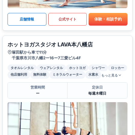
体験・相談予約
店舗情報
公式サイト
ホットヨガスタジオ LAVA本八幡店
塚田駅から車で11分
千葉県市川市八幡2ー16ー7三愛ビル4F
タオルレンタル
ウェアレンタル
ホットヨガ
シャワー
ロッカー
他店舗利用
無料体験
ミネラルウォーター
水素水
もっと見る
営業時間
定休日
ー
毎週木曜日