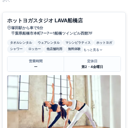
さい。
ホットヨガスタジオ LAVA船橋店
塚田駅から車で5分
千葉県船橋市本町7ー7ー1船橋ツインビル西館7F
タオルレンタル
ウェアレンタル
マシンピラティス
ホットヨガ
シャワー
ロッカー
他店舗利用
無料体験
もっと見る
営業時間
定休日
ー
第2・4金曜日