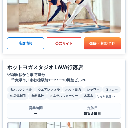
体験・相談予約
店舗情報
公式サイト
ホットヨガスタジオ LAVA行徳店
塚田駅から車で16分
千葉県市川市行徳駅前1ー27ー20堀徳ビル2F
タオルレンタル
ウェアレンタル
ホットヨガ
シャワー
ロッカー
他店舗利用
無料体験
ミネラルウォーター
水素水
もっと見る
営業時間
定休日
ー
毎週金曜日