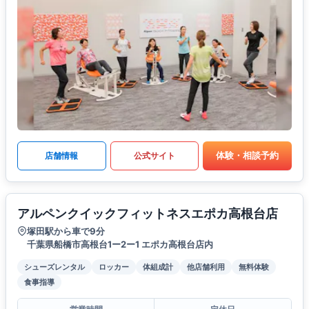
体験・相談予約
店舗情報
公式サイト
アルペンクイックフィットネスエポカ高根台店
塚田駅から車で9分
千葉県船橋市高根台1ー2ー1 エポカ高根台店内
シューズレンタル
ロッカー
体組成計
他店舗利用
無料体験
食事指導