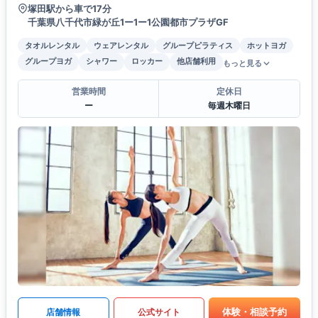
塚田駅から車で17分
千葉県八千代市緑が丘1ー1ー1公園都市プラザGF
タオルレンタル
ウェアレンタル
グループピラティス
ホットヨガ
グループヨガ
シャワー
ロッカー
他店舗利用
もっと見る
営業時間
定休日
ー
毎週木曜日
体験・相談予約
店舗情報
公式サイト