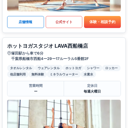
体験・相談予約
店舗情報
公式サイト
ホットヨガスタジオ LAVA西船橋店
塚田駅から車で6分
千葉県船橋市西船4ー29ー17ルーラル5番館2F
タオルレンタル
ウェアレンタル
ホットヨガ
シャワー
ロッカー
他店舗利用
無料体験
ミネラルウォーター
水素水
営業時間
定休日
ー
毎週火曜日