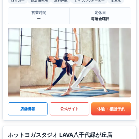
ロッカー
他店舗利用
無料体験
ミネラルウォーター
水素水
営業時間
定休日
ー
毎週金曜日
体験・相談予約
店舗情報
公式サイト
ホットヨガスタジオ LAVA八千代緑が丘店