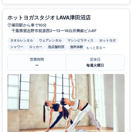
ホットヨガスタジオ LAVA津田沼店
塚田駅から車で10分
千葉県習志野市前原西2ー13ー16白井興銀ビル6F
タオルレンタル
ウェアレンタル
マシンピラティス
ホットヨガ
シャワー
ロッカー
他店舗利用
無料体験
もっと見る
営業時間
定休日
ー
毎週火曜日