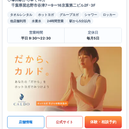
千葉県習志野市谷津7ー9ー16京葉第二ビル2F･3F
タオルレンタル
ホットヨガ
グループヨガ
シャワー
ロッカー
他店舗利用
水素水
24時間営業
駅から5分以内
営業時間
定休日
平日 9:30〜22:30
毎月5日
体験・相談予約
店舗情報
公式サイト