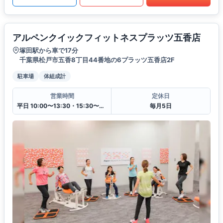
アルペンクイックフィットネスプラッツ五香店
塚田駅から車で17分
千葉県松戸市五香8丁目44番地の6プラッツ五香店2F
駐車場
体組成計
営業時間
定休日
平日 10:00〜13:30・15:30〜20:00
毎月5日