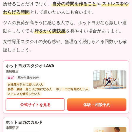
痩せることだけでなく、
自分の時間を作ること
や
ストレスをや
わらげる時間
として通いたい人にも合います。
ジムの負荷が高そうに感じる人でも、ホットヨガなら激しい運
動をしなくても
汗をかく爽快感
を得やすい場合があります。
女性専用スタジオの安心感や、無理なく続けられる回数かも確
認しましょう。
ホットヨガスタジオ LAVA
西船橋店
ヨガ
駅から徒歩14分
女性専用ジムに通いたい人
姿勢・腰痛・肩こりが気になる人
ホットヨガを始めたい人
ストレスを解消したい人
公式サイトを見る
体験・相談予約
ホットヨガのカルド
津田沼店