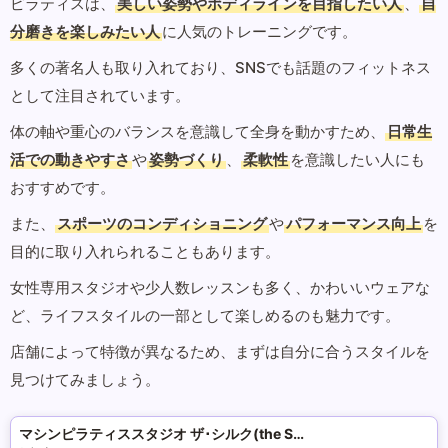
ピラティスは、
美しい姿勢やボディラインを目指したい人
、
自
分磨きを楽しみたい人
に人気のトレーニングです。
多くの著名人も取り入れており、SNSでも話題のフィットネス
として注目されています。
体の軸や重心のバランスを意識して全身を動かすため、
日常生
活での動きやすさ
や
姿勢づくり
、
柔軟性
を意識したい人にも
おすすめです。
また、
スポーツのコンディショニング
や
パフォーマンス向上
を
目的に取り入れられることもあります。
女性専用スタジオや少人数レッスンも多く、かわいいウェアな
ど、ライフスタイルの一部として楽しめるのも魅力です。
店舗によって特徴が異なるため、まずは自分に合うスタイルを
見つけてみましょう。
マシンピラティススタジオ ザ･シルク(the SILK)