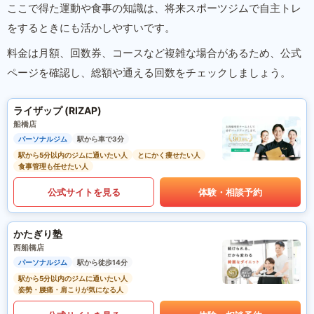
ここで得た運動や食事の知識は、将来スポーツジムで自主トレ
をするときにも活かしやすいです。
料金は月額、回数券、コースなど複雑な場合があるため、公式
ページを確認し、総額や通える回数をチェックしましょう。
ライザップ (RIZAP)
船橋店
パーソナルジム
駅から車で3分
駅から5分以内のジムに通いたい人
とにかく痩せたい人
食事管理も任せたい人
公式サイトを見る
体験・相談予約
かたぎり塾
西船橋店
パーソナルジム
駅から徒歩14分
駅から5分以内のジムに通いたい人
姿勢・腰痛・肩こりが気になる人