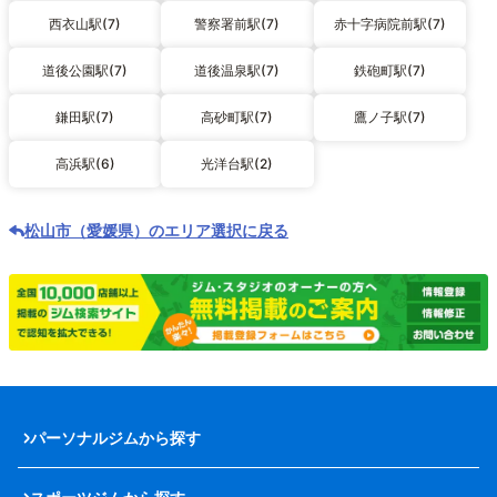
西衣山駅(7)
警察署前駅(7)
赤十字病院前駅(7)
道後公園駅(7)
道後温泉駅(7)
鉄砲町駅(7)
鎌田駅(7)
高砂町駅(7)
鷹ノ子駅(7)
高浜駅(6)
光洋台駅(2)
松山市（愛媛県）のエリア選択に戻る
パーソナルジムから探す