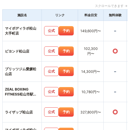
スクロールできます →
施設名
リンク
料金目安
無料体験
マイボディラボ松山
-
公式
予約
149,600円〜
大手町店
102,300
○
公式
予約
ビヨンド松山店
円〜
プリッツジム愛媛松
-
公式
予約
14,300円〜
山店
ZEAL BOXING
-
公式
予約
10,780円〜
FITNESS松山市駅前
店
○
公式
予約
ライザップ松山店
327,800円〜
マイボディラボ松山