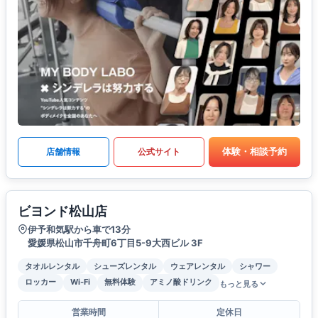
体験・相談予約
店舗情報
公式サイト
ビヨンド松山店
伊予和気駅から車で13分
愛媛県松山市千舟町6丁目5-9大西ビル 3F
タオルレンタル
シューズレンタル
ウェアレンタル
シャワー
ロッカー
Wi-Fi
無料体験
アミノ酸ドリンク
もっと見る
営業時間
定休日