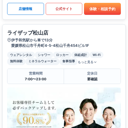
体験・相談予約
店舗情報
公式サイト
ライザップ松山店
伊予和気駅から車で13分
愛媛県松山市千舟町4-5-4松山千舟454ビル1F
ウェアレンタル
シャワー
ロッカー
体組成計
Wi-Fi
無料体験
ミネラルウォーター
食事指導
もっと見る
営業時間
定休日
7:00〜23:00
要確認