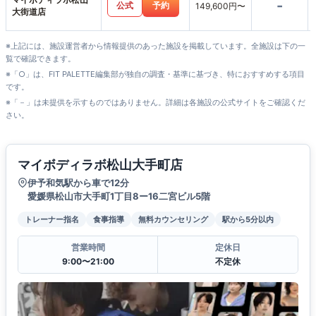
-
公式
予約
149,600円〜
大街道店
※上記には、施設運営者から情報提供のあった施設を掲載しています。全施設は下の一
覧で確認できます。
※「○」は、FIT PALETTE編集部が独自の調査・基準に基づき、特におすすめする項目
です。
※「－」は未提供を示すものではありません。詳細は各施設の公式サイトをご確認くだ
さい。
マイボディラボ松山大手町店
伊予和気駅から車で12分
愛媛県松山市大手町1丁目8ー16二宮ビル5階
トレーナー指名
食事指導
無料カウンセリング
駅から5分以内
営業時間
定休日
9:00〜21:00
不定休