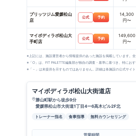
プリッツジム愛媛松山
14,300
公式
予約
店
円〜
マイボディラボ松山大
149,600
公式
予約
手町店
円〜
※上記には、施設運営者から情報提供のあった施設を掲載しています。
※「○」は、FIT PALETTE編集部が独自の調査・基準に基づき、特にお
※「－」は未提供を示すものではありません。詳細は各施設の公式サイト
マイボディラボ松山大街道店
勝山町駅から徒歩9分
愛媛県松山市大街道1丁目4ー6高木ビル2F北
トレーナー指名
食事指導
無料カウンセリング
営業時間