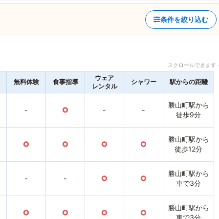
条件を絞り込む
スクロールできます 
ウェア
無料体験
食事指導
シャワー
駅からの距離
レンタル
勝山町駅から
-
○
-
-
徒歩9分
勝山町駅から
○
○
○
○
徒歩12分
勝山町駅から
-
-
○
○
車で3分
勝山町駅から
○
○
○
○
車で3分