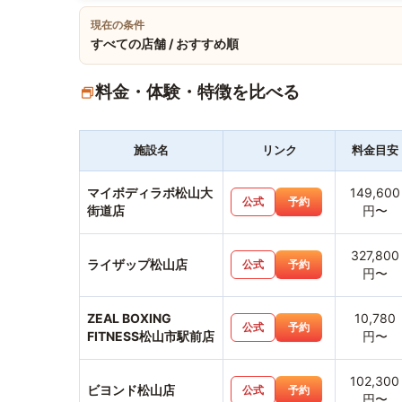
現在の条件
すべての店舗 / おすすめ順
料金・体験・特徴を比べる
施設名
リンク
料金目安
マイボディラボ松山大
149,600
公式
予約
街道店
円〜
327,800
ライザップ松山店
公式
予約
円〜
ZEAL BOXING
10,780
公式
予約
FITNESS松山市駅前店
円〜
102,300
ビヨンド松山店
公式
予約
円〜