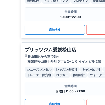
無料体験
アミノ酸ドリンク
プロテイン
食事指導
営業時間
10:00〜22:00
店舗情報
プリッツジム愛媛松山店
勝山町駅から車で3分
愛媛県松山市千舟町６丁目2−１６ イイオビル 2階
シューズレンタル
レッスン振替可
キャンセル可
トレーナー固定制
ロッカー
体組成計
ウォーター
営業時間
月曜日 11:00〜21:00
店舗情報