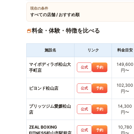
現在の条件
すべての店舗 / おすすめ順
料金・体験・特徴を比べる
施設名
リンク
料金目安
マイボディラボ松山大
149,600
公式
予約
手町店
円〜
102,300
ビヨンド松山店
公式
予約
円〜
プリッツジム愛媛松山
14,300
公式
予約
店
円〜
ZEAL BOXING
10,780
公式
予約
FITNESS松山市駅前店
円〜