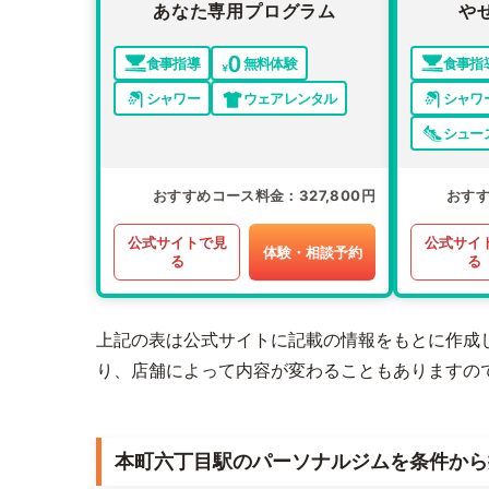
あなた専用プログラム
や
食事指導
無料体験
食事指
シャワー
ウェアレンタル
シャワ
シュー
おすすめコース料金
327,800円
おす
公式サイトで見
公式サイ
体験・相談予約
る
る
上記の表は公式サイトに記載の情報をもとに作成
り、店舗によって内容が変わることもありますの
本町六丁目駅のパーソナルジムを条件から