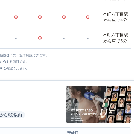
本町六丁目駅
○
○
○
○
から車で4分
本町六丁目駅
-
○
-
-
から車で5分
全施設は下の一覧で確認できます。
すすめする項目です。
をご確認ください。
から5分以内
定休日