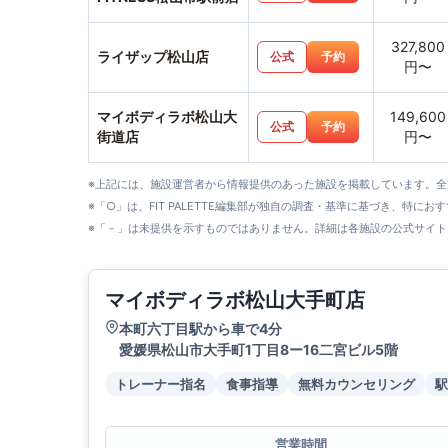
327,800
ライザップ松山店
公式
予約
円〜
マイボディラボ松山大
149,600
公式
予約
街道店
円〜
※上記には、施設運営者から情報提供のあった施設を掲載しています。
※「○」は、FIT PALETTE編集部が独自の調査・基準に基づき、特にお
※「－」は未提供を示すものではありません。詳細は各施設の公式サイト
マイボディラボ松山大手町店
本町六丁目駅から車で4分
愛媛県松山市大手町1丁目8ー16二宮ビル5階
トレーナー指名
食事指導
無料カウンセリング
駅
営業時間