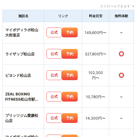
スクロールできます →
施設名
リンク
料金目安
無料体験
マイボディラボ松山
-
公式
予約
149,600円〜
大街道店
○
公式
予約
ライザップ松山店
327,800円〜
102,300
○
公式
予約
ビヨンド松山店
円〜
ZEAL BOXING
-
公式
予約
10,780円〜
FITNESS松山市駅前
店
プリッツジム愛媛松
-
公式
予約
14,300円〜
山店
マイボディラボ松山