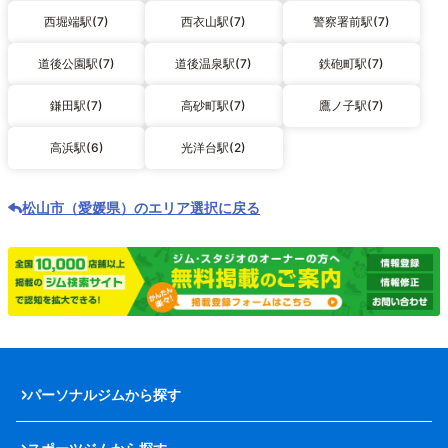
西堀端駅(7)
西衣山駅(7)
警察署前駅(7)
道後公園駅(7)
道後温泉駅(7)
鉄砲町駅(7)
鎌田駅(7)
高砂町駅(7)
鷹ノ子駅(7)
高浜駅(6)
光洋台駅(2)
松山市（愛媛県）のエリア選択に戻る
パーソナルジムから探す