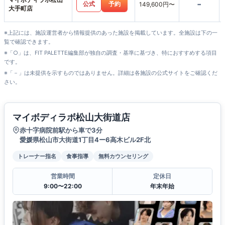
-
公式
予約
149,600円〜
大手町店
※上記には、施設運営者から情報提供のあった施設を掲載しています。全施設は下の一
覧で確認できます。
※「○」は、FIT PALETTE編集部が独自の調査・基準に基づき、特におすすめする項目
です。
※「－」は未提供を示すものではありません。詳細は各施設の公式サイトをご確認くだ
さい。
マイボディラボ松山大街道店
赤十字病院前駅から車で3分
愛媛県松山市大街道1丁目4ー6高木ビル2F北
トレーナー指名
食事指導
無料カウンセリング
営業時間
定休日
9:00〜22:00
年末年始