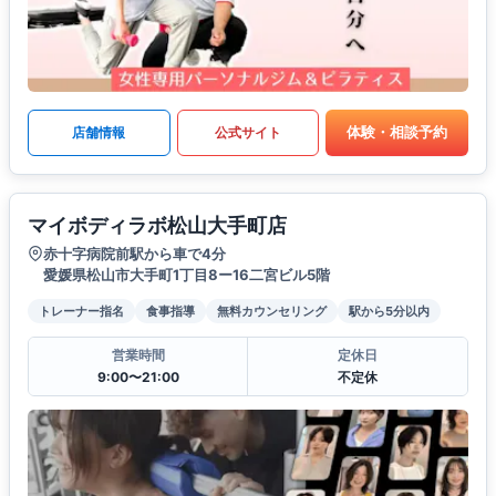
体験・相談予約
店舗情報
公式サイト
マイボディラボ松山大手町店
赤十字病院前駅から車で4分
愛媛県松山市大手町1丁目8ー16二宮ビル5階
トレーナー指名
食事指導
無料カウンセリング
駅から5分以内
営業時間
定休日
9:00〜21:00
不定休