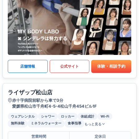
体験・相談予約
店舗情報
公式サイト
ライザップ松山店
赤十字病院前駅から車で3分
愛媛県松山市千舟町4-5-4松山千舟454ビル1F
ウェアレンタル
シャワー
ロッカー
体組成計
Wi-Fi
無料体験
ミネラルウォーター
食事指導
もっと見る
営業時間
定休日