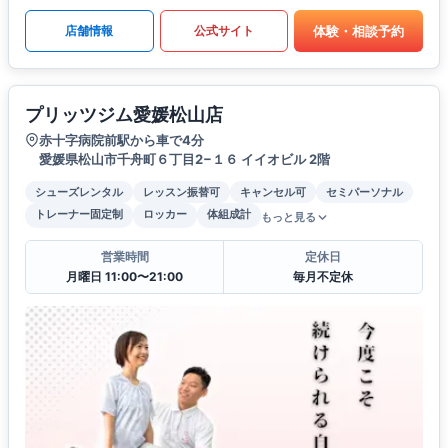
体験・相談予約
店舗情報
公式サイト
プリッツジム愛媛松山店
赤十字病院前駅から車で4分
愛媛県松山市千舟町６丁目2−１６ イイオビル 2階
シューズレンタル
レッスン振替可
キャンセル可
セミパーソナル
トレーナー固定制
ロッカー
体組成計
もっと見る
営業時間
定休日
月曜日 11:00〜21:00
毎月不定休