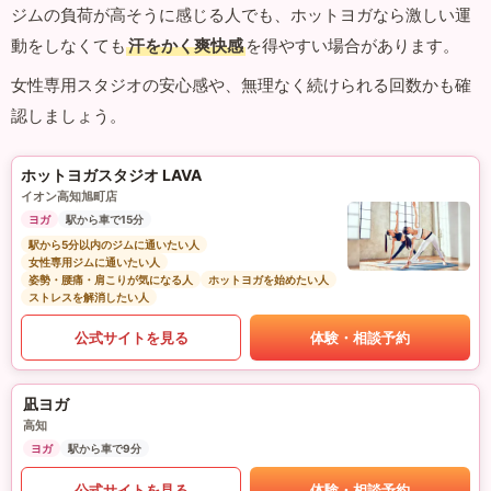
ジムの負荷が高そうに感じる人でも、ホットヨガなら激しい運
動をしなくても
汗をかく爽快感
を得やすい場合があります。
女性専用スタジオの安心感や、無理なく続けられる回数かも確
認しましょう。
ホットヨガスタジオ LAVA
イオン高知旭町店
ヨガ
駅から車で15分
駅から5分以内のジムに通いたい人
女性専用ジムに通いたい人
姿勢・腰痛・肩こりが気になる人
ホットヨガを始めたい人
ストレスを解消したい人
公式サイトを見る
体験・相談予約
凪ヨガ
高知
ヨガ
駅から車で9分
公式サイトを見る
体験・相談予約