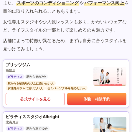
また、
スポーツのコンディショニング
や
パフォーマンス向上
を
目的に取り入れられることもあります。
女性専用スタジオや少人数レッスンも多く、かわいいウェアな
ど、ライフスタイルの一部として楽しめるのも魅力です。
店舗によって特徴が異なるため、まずは自分に合うスタイルを
見つけてみましょう。
プリッツジム
高知店
ピラティス
駅から徒歩7分
駅から5分以内のジムに通いたい人
女性専用ジムに通いたい人
セミパーソナルを始めたい人
公式サイトを見る
体験・相談予約
ピラティススタジオAlbright
北高見店
ピラティス
駅から車で10分