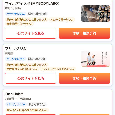
マイボディラボ (MYBODYLABO)
本町3丁目店
パーソナルジム
駅から徒歩15分
駅から5分以内のジムに通いたい人
とにかく痩せたい人
食事管理も任せたい人
公式サイトを見る
体験・相談予約
プリッツジム
高知店
パーソナルジム
駅から車で7分
駅から5分以内のジムに通いたい人
女性専用ジムに通いたい人
セミパーソナルを始めたい人
公式サイトを見る
体験・相談予約
One Habit
桟橋通一丁目駅周辺
パーソナルジム
駅から車で5分
駅から5分以内のジムに通いたい人