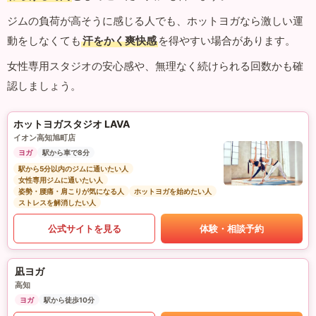
ジムの負荷が高そうに感じる人でも、ホットヨガなら激しい運
動をしなくても
汗をかく爽快感
を得やすい場合があります。
女性専用スタジオの安心感や、無理なく続けられる回数かも確
認しましょう。
ホットヨガスタジオ LAVA
イオン高知旭町店
ヨガ
駅から車で8分
駅から5分以内のジムに通いたい人
女性専用ジムに通いたい人
姿勢・腰痛・肩こりが気になる人
ホットヨガを始めたい人
ストレスを解消したい人
公式サイトを見る
体験・相談予約
凪ヨガ
高知
ヨガ
駅から徒歩10分