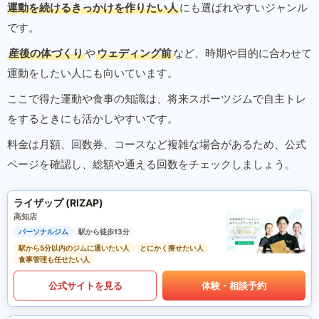
運動を続けるきっかけを作りたい人
にも選ばれやすいジャンル
です。
産後の体づくり
や
ウェディング前
など、時期や目的に合わせて
運動をしたい人にも向いています。
ここで得た運動や食事の知識は、将来スポーツジムで自主トレ
をするときにも活かしやすいです。
料金は月額、回数券、コースなど複雑な場合があるため、公式
ページを確認し、総額や通える回数をチェックしましょう。
ライザップ (RIZAP)
高知店
パーソナルジム
駅から徒歩13分
駅から5分以内のジムに通いたい人
とにかく痩せたい人
食事管理も任せたい人
公式サイトを見る
体験・相談予約