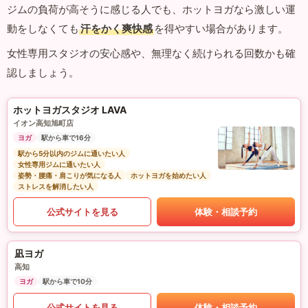
ジムの負荷が高そうに感じる人でも、ホットヨガなら激しい運
動をしなくても
汗をかく爽快感
を得やすい場合があります。
女性専用スタジオの安心感や、無理なく続けられる回数かも確
認しましょう。
ホットヨガスタジオ LAVA
イオン高知旭町店
ヨガ
駅から車で16分
駅から5分以内のジムに通いたい人
女性専用ジムに通いたい人
姿勢・腰痛・肩こりが気になる人
ホットヨガを始めたい人
ストレスを解消したい人
公式サイトを見る
体験・相談予約
凪ヨガ
高知
ヨガ
駅から車で10分
公式サイトを見る
体験・相談予約