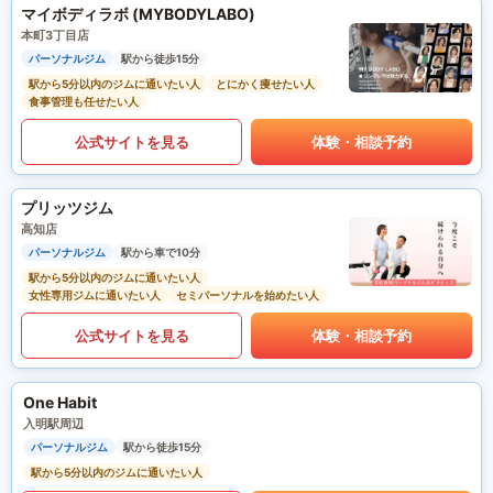
マイボディラボ (MYBODYLABO)
本町3丁目店
パーソナルジム
駅から徒歩15分
駅から5分以内のジムに通いたい人
とにかく痩せたい人
食事管理も任せたい人
公式サイトを見る
体験・相談予約
プリッツジム
高知店
パーソナルジム
駅から車で10分
駅から5分以内のジムに通いたい人
女性専用ジムに通いたい人
セミパーソナルを始めたい人
公式サイトを見る
体験・相談予約
One Habit
入明駅周辺
パーソナルジム
駅から徒歩15分
駅から5分以内のジムに通いたい人