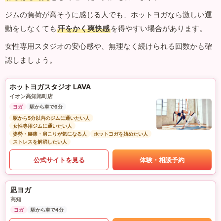
ジムの負荷が高そうに感じる人でも、ホットヨガなら激しい運
動をしなくても
汗をかく爽快感
を得やすい場合があります。
女性専用スタジオの安心感や、無理なく続けられる回数かも確
認しましょう。
ホットヨガスタジオ LAVA
イオン高知旭町店
ヨガ
駅から車で6分
駅から5分以内のジムに通いたい人
女性専用ジムに通いたい人
姿勢・腰痛・肩こりが気になる人
ホットヨガを始めたい人
ストレスを解消したい人
公式サイトを見る
体験・相談予約
凪ヨガ
高知
ヨガ
駅から車で4分