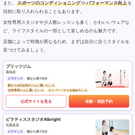
また、
スポーツのコンディショニング
や
パフォーマンス向上
を
目的に取り入れられることもあります。
女性専用スタジオや少人数レッスンも多く、かわいいウェアな
ど、ライフスタイルの一部として楽しめるのも魅力です。
店舗によって特徴が異なるため、まずは自分に合うスタイルを
見つけてみましょう。
プリッツジム
高知店
ピラティス
駅から車で8分
駅から5分以内のジムに通いたい人
女性専用ジムに通いたい人
セミパーソナルを始めたい人
公式サイトを見る
体験・相談予約
ピラティススタジオAlbright
北高見店
ピラティス
駅から車で3分