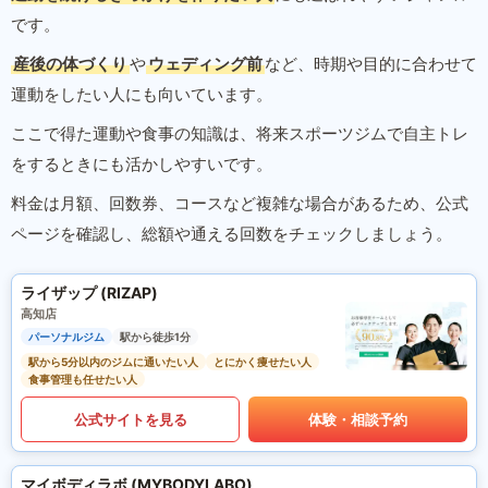
です。
産後の体づくり
や
ウェディング前
など、時期や目的に合わせて
運動をしたい人にも向いています。
ここで得た運動や食事の知識は、将来スポーツジムで自主トレ
をするときにも活かしやすいです。
料金は月額、回数券、コースなど複雑な場合があるため、公式
ページを確認し、総額や通える回数をチェックしましょう。
ライザップ (RIZAP)
高知店
パーソナルジム
駅から徒歩1分
駅から5分以内のジムに通いたい人
とにかく痩せたい人
食事管理も任せたい人
公式サイトを見る
体験・相談予約
マイボディラボ (MYBODYLABO)