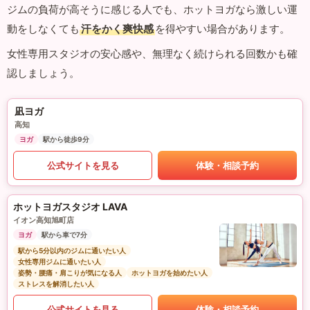
ジムの負荷が高そうに感じる人でも、ホットヨガなら激しい運
動をしなくても
汗をかく爽快感
を得やすい場合があります。
女性専用スタジオの安心感や、無理なく続けられる回数かも確
認しましょう。
凪ヨガ
高知
ヨガ
駅から徒歩9分
公式サイトを見る
体験・相談予約
ホットヨガスタジオ LAVA
イオン高知旭町店
ヨガ
駅から車で7分
駅から5分以内のジムに通いたい人
女性専用ジムに通いたい人
姿勢・腰痛・肩こりが気になる人
ホットヨガを始めたい人
ストレスを解消したい人
公式サイトを見る
体験・相談予約