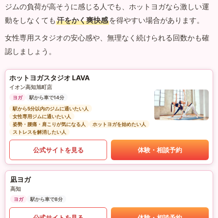
ジムの負荷が高そうに感じる人でも、ホットヨガなら激しい運
動をしなくても
汗をかく爽快感
を得やすい場合があります。
女性専用スタジオの安心感や、無理なく続けられる回数かも確
認しましょう。
ホットヨガスタジオ LAVA
イオン高知旭町店
ヨガ
駅から車で14分
駅から5分以内のジムに通いたい人
女性専用ジムに通いたい人
姿勢・腰痛・肩こりが気になる人
ホットヨガを始めたい人
ストレスを解消したい人
公式サイトを見る
体験・相談予約
凪ヨガ
高知
ヨガ
駅から車で8分
公式サイトを見る
体験・相談予約