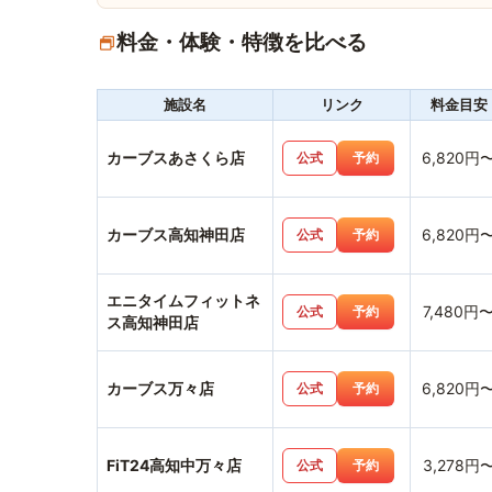
料金・体験・特徴を比べる
施設名
リンク
料金目安
カーブスあさくら店
6,820円
公式
予約
カーブス高知神田店
6,820円
公式
予約
エニタイムフィットネ
7,480円
公式
予約
ス高知神田店
カーブス万々店
6,820円
公式
予約
FiT24高知中万々店
3,278円
公式
予約