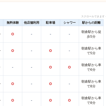
スクロールできます 
無料体験
他店舗利用
駐車場
シャワー
駅からの距離
朝倉駅から徒
〜
○
-
-
-
歩5分
朝倉駅から車
〜
○
-
○
-
で5分
朝倉駅から車
〜
-
-
○
○
で6分
朝倉駅から車
〜
○
-
○
-
で8分
朝倉駅から車
〜
○
-
○
○
で8分