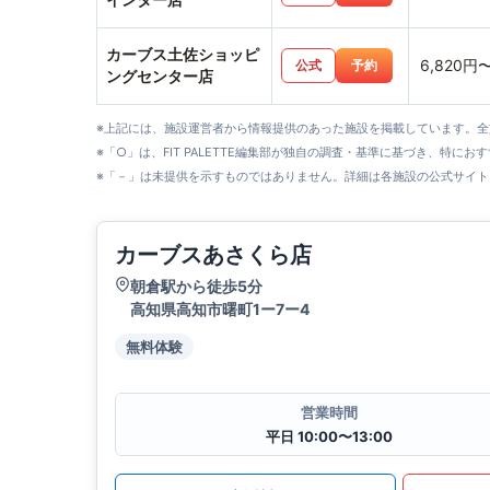
カーブス土佐ショッピ
6,820円
公式
予約
ングセンター店
※上記には、施設運営者から情報提供のあった施設を掲載しています。
※「○」は、FIT PALETTE編集部が独自の調査・基準に基づき、特にお
※「－」は未提供を示すものではありません。詳細は各施設の公式サイト
カーブスあさくら店
朝倉駅から徒歩5分
高知県高知市曙町1ー7ー4
無料体験
営業時間
平日 10:00〜13:00