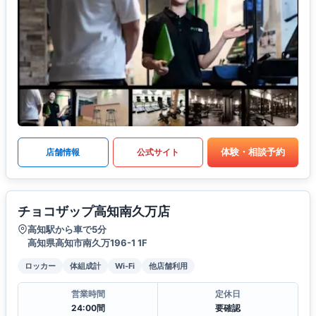
体験・相談予約
店舗情報
公式サイト
チョコザップ高知南久万店
高知駅から車で5分
高知県高知市南久万196-1 1F
ロッカー
体組成計
Wi-Fi
他店舗利用
営業時間
定休日
24:00間
要確認