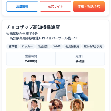
体験・相談予約
店舗情報
公式サイト
チョコザップ高知桟橋通店
高知駅から車で4分
高知県高知市桟橋通1-13-1リバープール桟一1F
駐車場
ロッカー
体組成計
Wi-Fi
他店舗利用
駅から5分以内
営業時間
定休日
24:00間
要確認