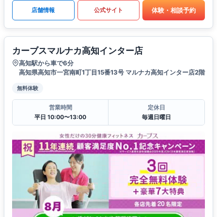
体験・相談予約
店舗情報
公式サイト
カーブスマルナカ高知インター店
高知駅から車で6分
高知県高知市一宮南町1丁目15番13号 マルナカ高知インター店2階
無料体験
営業時間
定休日
平日 10:00〜13:00
毎週日曜日