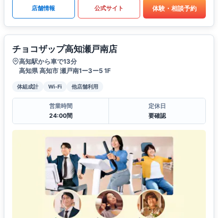
体験・相談予約
店舗情報
公式サイト
チョコザップ高知瀬戸南店
高知駅から車で13分
高知県 高知市 瀬戸南1ー3ー5 1F
体組成計
Wi-Fi
他店舗利用
営業時間
定休日
24:00間
要確認