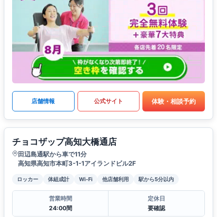
体験・相談予約
店舗情報
公式サイト
チョコザップ高知大橋通店
田辺島通駅から車で11分
高知県高知市本町3-1-1アイランドビル2F
ロッカー
体組成計
Wi-Fi
他店舗利用
駅から5分以内
営業時間
定休日
24:00間
要確認