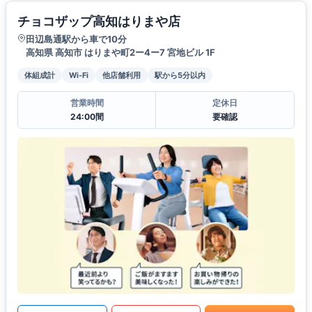
チョコザップ高知はりまや店
田辺島通駅から車で10分
高知県 高知市 はりまや町2ー4ー7 宮地ビル 1F
体組成計
Wi-Fi
他店舗利用
駅から5分以内
営業時間
定休日
24:00間
要確認