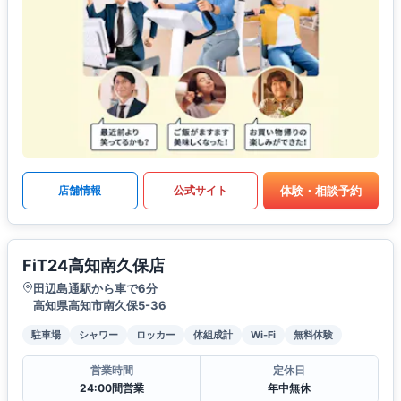
体験・相談予約
店舗情報
公式サイト
FiT24高知南久保店
田辺島通駅から車で6分
高知県高知市南久保5-36
駐車場
シャワー
ロッカー
体組成計
Wi-Fi
無料体験
営業時間
定休日
24:00間営業
年中無休