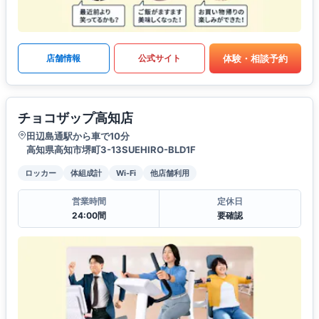
体験・相談予約
店舗情報
公式サイト
チョコザップ高知店
田辺島通駅から車で10分
高知県高知市堺町3-13SUEHIRO-BLD1F
ロッカー
体組成計
Wi-Fi
他店舗利用
営業時間
定休日
24:00間
要確認