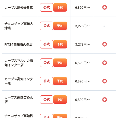
○
公式
予約
カーブス高知介良店
6,820円〜
チョコザップ高知大
-
公式
予約
3,278円〜
津店
○
公式
予約
FiT24高知南久保店
3,278円〜
カーブスマルナカ高
○
公式
予約
6,820円〜
知インター店
カーブス高知インタ
○
公式
予約
6,820円〜
ー店
カーブス南国ごめん
○
公式
予約
6,820円〜
店
チョコザップ高知桟
公式
予約