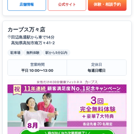
体験・相談予約
店舗情報
公式サイト
カーブス万々店
田辺島通駅から車で14分
高知県高知市南万々41-2
駐車場
無料体験
駅から5分以内
営業時間
定休日
平日 10:00〜13:00
毎週日曜日