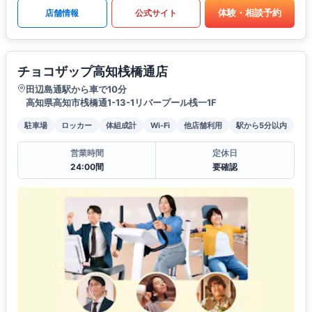
体験・相談予約
店舗情報
公式サイト
チョコザップ高知桟橋通店
田辺島通駅から車で10分
高知県高知市桟橋通1-13-1リバープール桟一1F
駐車場
ロッカー
体組成計
Wi-Fi
他店舗利用
駅から5分以内
営業時間
定休日
24:00間
要確認