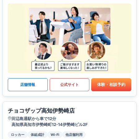
体験・相談予約
店舗情報
公式サイト
チョコザップ高知伊勢崎店
田辺島通駅から車で12分
高知県高知市伊勢崎町12-14伊勢崎ビル2F
ロッカー
体組成計
Wi-Fi
他店舗利用