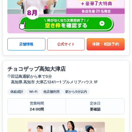
体験・相談予約
店舗情報
公式サイト
チョコザップ高知大津店
田辺島通駅から車で3分
高知県 高知市 大津乙1241ー1 プルメリアハウス 1F
体組成計
Wi-Fi
他店舗利用
駅から5分以内
営業時間
定休日
24:00間
要確認