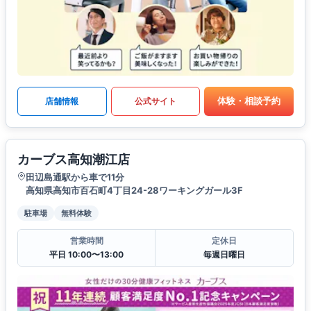
体験・相談予約
店舗情報
公式サイト
カーブス高知潮江店
田辺島通駅から車で11分
高知県高知市百石町4丁目24-28ワーキングガール3F
駐車場
無料体験
営業時間
定休日
平日 10:00〜13:00
毎週日曜日