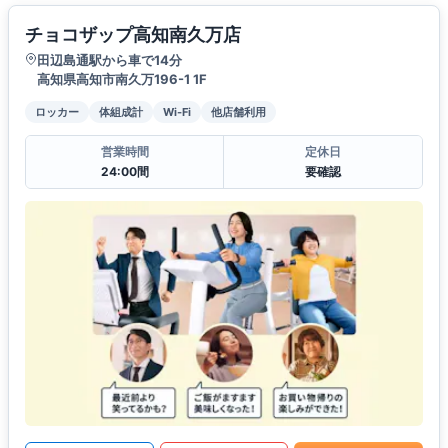
チョコザップ高知南久万店
田辺島通駅から車で14分
高知県高知市南久万196-1 1F
ロッカー
体組成計
Wi-Fi
他店舗利用
営業時間
定休日
24:00間
要確認