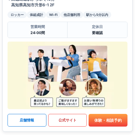
高知県高知市升形6-1 2F
ロッカー
体組成計
Wi-Fi
他店舗利用
駅から5分以内
営業時間
定休日
24:00間
要確認
体験・相談予約
店舗情報
公式サイト