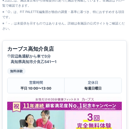
※上記には、施設運営者から情報提供のあった施設を掲載しています。全施設は下の一
覧で確認できます。
※「○」は、FIT PALETTE編集部が独自の調査・基準に基づき、特におすすめする項目
です。
※「－」は未提供を示すものではありません。詳細は各施設の公式サイトをご確認くだ
さい。
カーブス高知介良店
田辺島通駅から車で3分
高知県高知市介良乙541ー1
無料体験
営業時間
定休日
平日 10:00〜13:00
毎週日曜日