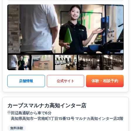
体験・相談予約
店舗情報
公式サイト
カーブスマルナカ高知インター店
田辺島通駅から車で6分
高知県高知市一宮南町1丁目15番13号 マルナカ高知インター店2階
無料体験