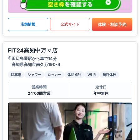
体験・相談予約
店舗情報
公式サイト
FiT24高知中万々店
田辺島通駅から車で14分
高知県高知市南久万190-4
駐車場
シャワー
ロッカー
体組成計
Wi-Fi
無料体験
営業時間
定休日
24:00間営業
年中無休