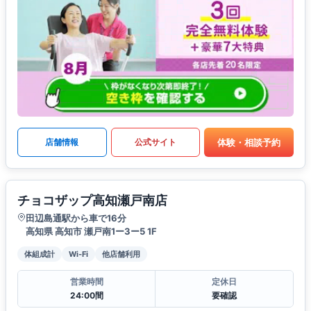
体験・相談予約
店舗情報
公式サイト
チョコザップ高知瀬戸南店
田辺島通駅から車で16分
高知県 高知市 瀬戸南1ー3ー5 1F
体組成計
Wi-Fi
他店舗利用
営業時間
定休日
24:00間
要確認