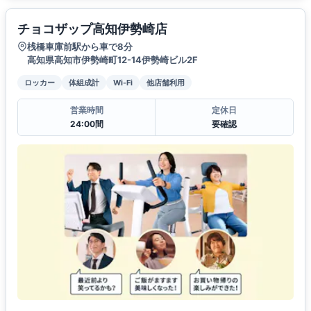
チョコザップ高知伊勢崎店
桟橋車庫前駅から車で8分
高知県高知市伊勢崎町12-14伊勢崎ビル2F
ロッカー
体組成計
Wi-Fi
他店舗利用
営業時間
定休日
24:00間
要確認