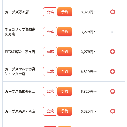
○
公式
予約
カーブス万々店
6,820円〜
チョコザップ高知南
-
公式
予約
3,278円〜
久万店
○
公式
予約
FiT24高知中万々店
3,278円〜
カーブスマルナカ高
○
公式
予約
6,820円〜
知インター店
○
公式
予約
カーブス高知介良店
6,820円〜
○
公式
予約
カーブスあさくら店
6,820円〜