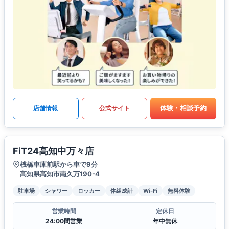
体験・相談予約
店舗情報
公式サイト
FiT24高知中万々店
桟橋車庫前駅から車で9分
高知県高知市南久万190-4
駐車場
シャワー
ロッカー
体組成計
Wi-Fi
無料体験
営業時間
定休日
24:00間営業
年中無休