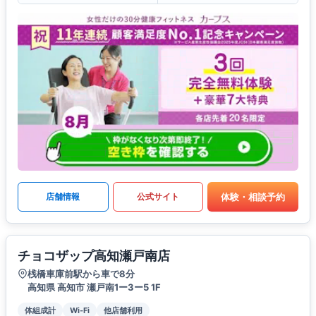
体験・相談予約
店舗情報
公式サイト
チョコザップ高知瀬戸南店
桟橋車庫前駅から車で8分
高知県 高知市 瀬戸南1ー3ー5 1F
体組成計
Wi-Fi
他店舗利用