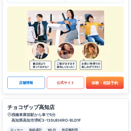
体験・相談予約
店舗情報
公式サイト
チョコザップ高知店
桟橋車庫前駅から車で5分
高知県高知市堺町3-13SUEHIRO-BLD1F
ロッカー
体組成計
Wi-Fi
他店舗利用