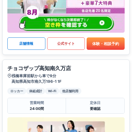
体験・相談予約
店舗情報
公式サイト
チョコザップ高知南久万店
桟橋車庫前駅から車で9分
高知県高知市南久万196-1 1F
ロッカー
体組成計
Wi-Fi
他店舗利用
営業時間
定休日
24:00間
要確認