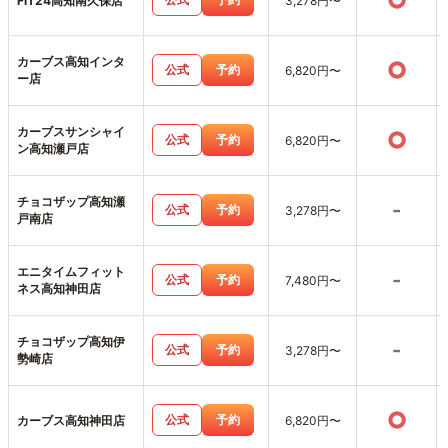
○
FiT24高知南久保店
3,278円〜
カーブス高知インタ
○
公式
予約
6,820円〜
ー店
カーブスサンシャイ
○
公式
予約
6,820円〜
ン高知瀬戸店
チョコザップ高知瀬
-
公式
予約
3,278円〜
戸南店
エニタイムフィット
-
公式
予約
7,480円〜
ネス高知神田店
チョコザップ高知伊
-
公式
予約
3,278円〜
勢崎店
○
公式
予約
カーブス高知神田店
6,820円〜