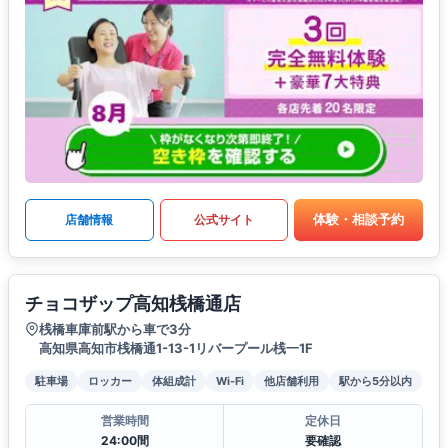
体験・相談予約
店舗情報
公式サイト
チョコザップ高知桟橋通店
桟橋車庫前駅から車で3分
高知県高知市桟橋通1-13-1リバープール桟一1F
駐車場
ロッカー
体組成計
Wi-Fi
他店舗利用
駅から5分以内
営業時間
定休日
24:00間
要確認