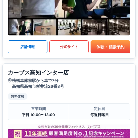
体験・相談予約
店舗情報
公式サイト
カーブス高知インター店
桟橋車庫前駅から車で7分
高知県高知市杉井流26番8号
無料体験
営業時間
定休日
平日 10:00〜13:00
毎週日曜日