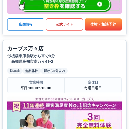
体験・相談予約
店舗情報
公式サイト
カーブス万々店
桟橋車庫前駅から車で9分
高知県高知市南万々41-2
駐車場
無料体験
駅から5分以内
営業時間
定休日
平日 10:00〜13:00
毎週日曜日