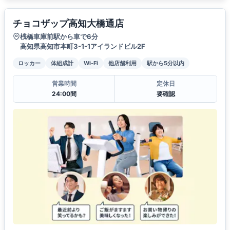
チョコザップ高知大橋通店
桟橋車庫前駅から車で6分
高知県高知市本町3-1-1アイランドビル2F
ロッカー
体組成計
Wi-Fi
他店舗利用
駅から5分以内
営業時間
定休日
24:00間
要確認