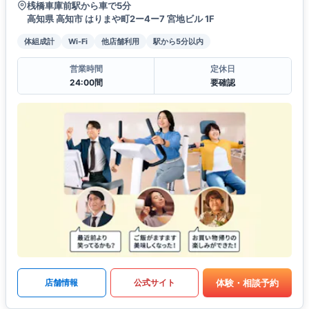
桟橋車庫前駅から車で5分
高知県 高知市 はりまや町2ー4ー7 宮地ビル 1F
体組成計
Wi-Fi
他店舗利用
駅から5分以内
営業時間
定休日
24:00間
要確認
体験・相談予約
店舗情報
公式サイト