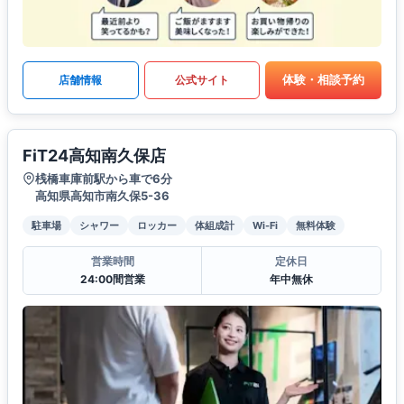
体験・相談予約
店舗情報
公式サイト
FiT24高知南久保店
桟橋車庫前駅から車で6分
高知県高知市南久保5-36
駐車場
シャワー
ロッカー
体組成計
Wi-Fi
無料体験
営業時間
定休日
24:00間営業
年中無休