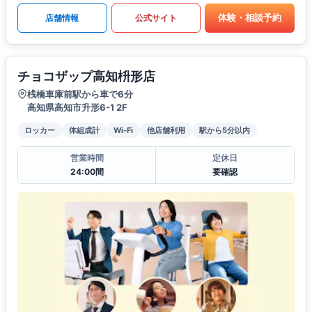
体験・相談予約
店舗情報
公式サイト
チョコザップ高知枡形店
桟橋車庫前駅から車で6分
高知県高知市升形6-1 2F
ロッカー
体組成計
Wi-Fi
他店舗利用
駅から5分以内
営業時間
定休日
24:00間
要確認