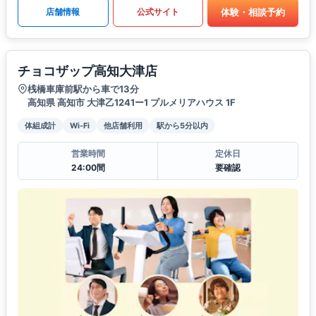
体験・相談予約
店舗情報
公式サイト
チョコザップ高知大津店
桟橋車庫前駅から車で13分
高知県 高知市 大津乙1241ー1 プルメリアハウス 1F
体組成計
Wi-Fi
他店舗利用
駅から5分以内
営業時間
定休日
24:00間
要確認