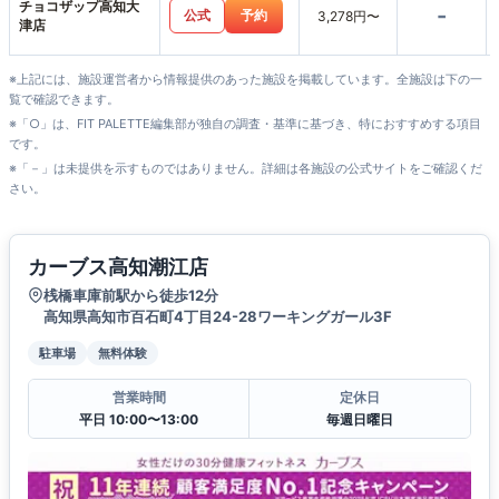
チョコザップ高知大
-
公式
予約
3,278円〜
津店
※上記には、施設運営者から情報提供のあった施設を掲載しています。全施設は下の一
覧で確認できます。
※「○」は、FIT PALETTE編集部が独自の調査・基準に基づき、特におすすめする項目
です。
※「－」は未提供を示すものではありません。詳細は各施設の公式サイトをご確認くだ
さい。
カーブス高知潮江店
桟橋車庫前駅から徒歩12分
高知県高知市百石町4丁目24-28ワーキングガール3F
駐車場
無料体験
営業時間
定休日
平日 10:00〜13:00
毎週日曜日