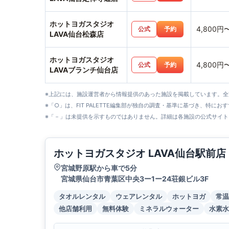
ホットヨガスタジオ
4,800円
公式
予約
LAVA仙台松森店
ホットヨガスタジオ
4,800円
公式
予約
LAVAブランチ仙台店
※上記には、施設運営者から情報提供のあった施設を掲載しています。
※「○」は、FIT PALETTE編集部が独自の調査・基準に基づき、特にお
※「－」は未提供を示すものではありません。詳細は各施設の公式サイト
ホットヨガスタジオ LAVA仙台駅前店
宮城野原駅から車で5分
宮城県仙台市青葉区中央3ー1ー24荘銀ビル3F
タオルレンタル
ウェアレンタル
ホットヨガ
常温
他店舗利用
無料体験
ミネラルウォーター
水素水