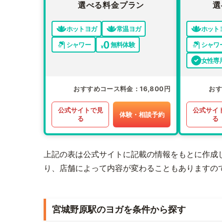
選べる料金プラン
選
ホットヨガ
常温ヨガ
ホット
シャワー
無料体験
シャワ
女性専
おすすめコース料金
16,800円
お
公式サイトで見
公式サイ
体験・相談予約
る
る
上記の表は公式サイトに記載の情報をもとに作成
り、店舗によって内容が変わることもありますの
宮城野原駅のヨガを条件から探す