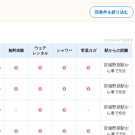
条件を絞り込む
スクロールできます 
ウェア
無料体験
シャワー
常温ヨガ
駅からの距離
レンタル
宮城野原駅か
〜
○
○
○
○
ら車で5分
宮城野原駅か
〜
○
○
○
○
ら車で6分
宮城野原駅か
〜
-
○
○
-
ら車で6分
宮城野原駅か
〜
○
○
○
○
ら車で7分