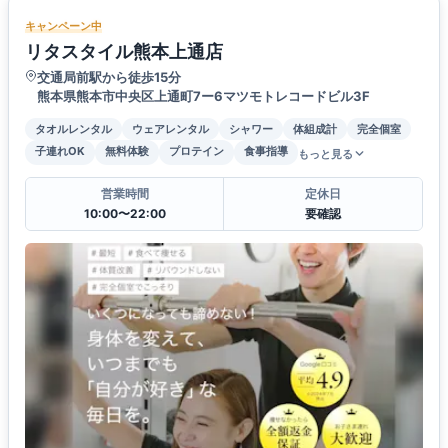
キャンペーン中
リタスタイル熊本上通店
交通局前駅から徒歩15分
熊本県熊本市中央区上通町7ー6マツモトレコードビル3F
タオルレンタル
ウェアレンタル
シャワー
体組成計
完全個室
子連れOK
無料体験
プロテイン
食事指導
もっと見る
営業時間
定休日
10:00〜22:00
要確認