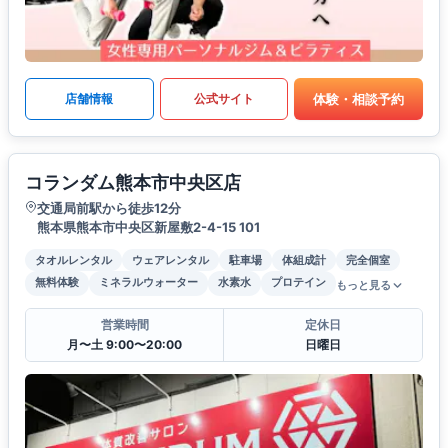
体験・相談予約
店舗情報
公式サイト
コランダム熊本市中央区店
交通局前駅から徒歩12分
熊本県熊本市中央区新屋敷2-4-15 101
タオルレンタル
ウェアレンタル
駐車場
体組成計
完全個室
無料体験
ミネラルウォーター
水素水
プロテイン
もっと見る
営業時間
定休日
月〜土 9:00〜20:00
日曜日