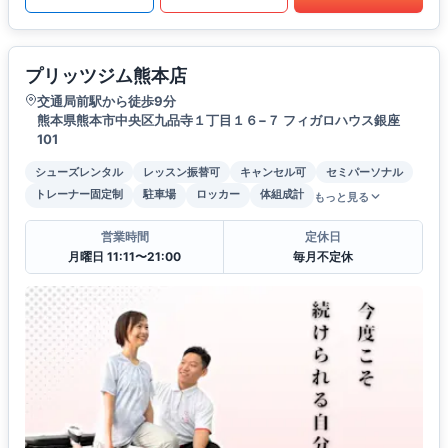
プリッツジム熊本店
交通局前駅から徒歩9分
熊本県熊本市中央区九品寺１丁目１６−７ フィガロハウス銀座
101
シューズレンタル
レッスン振替可
キャンセル可
セミパーソナル
トレーナー固定制
駐車場
ロッカー
体組成計
もっと見る
営業時間
定休日
月曜日 11:11〜21:00
毎月不定休