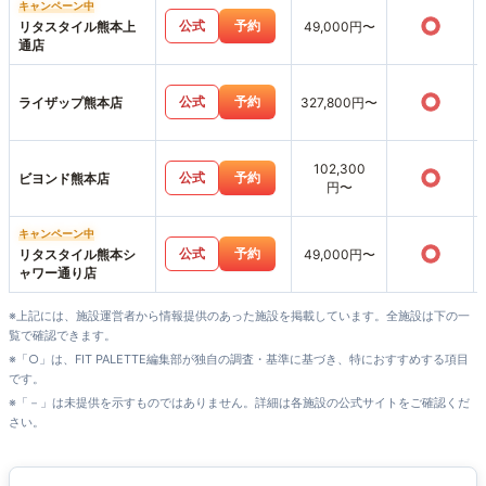
キャンペーン中
○
公式
予約
リタスタイル熊本上
49,000円〜
通店
○
公式
予約
ライザップ熊本店
327,800円〜
102,300
○
公式
予約
ビヨンド熊本店
円〜
キャンペーン中
○
公式
予約
リタスタイル熊本シ
49,000円〜
ャワー通り店
※上記には、施設運営者から情報提供のあった施設を掲載しています。全施設は下の一
覧で確認できます。
※「○」は、FIT PALETTE編集部が独自の調査・基準に基づき、特におすすめする項目
です。
※「－」は未提供を示すものではありません。詳細は各施設の公式サイトをご確認くだ
さい。