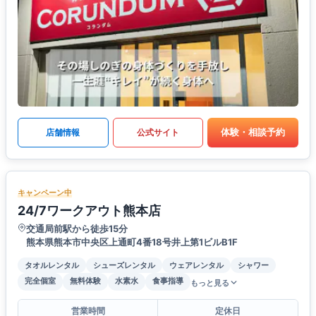
体験・相談予約
店舗情報
公式サイト
キャンペーン中
24/7ワークアウト熊本店
交通局前駅から徒歩15分
熊本県熊本市中央区上通町4番18号井上第1ビルB1F
タオルレンタル
シューズレンタル
ウェアレンタル
シャワー
完全個室
無料体験
水素水
食事指導
もっと見る
営業時間
定休日