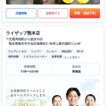
体験・相談予約
店舗情報
公式サイト
ライザップ熊本店
交通局前駅から徒歩15分
熊本県熊本市中央区城東町2-18求人案内通町ビル5F
ウェアレンタル
シャワー
ロッカー
体組成計
Wi-Fi
無料体験
ミネラルウォーター
食事指導
もっと見る
営業時間
定休日
7:00〜23:00
要確認