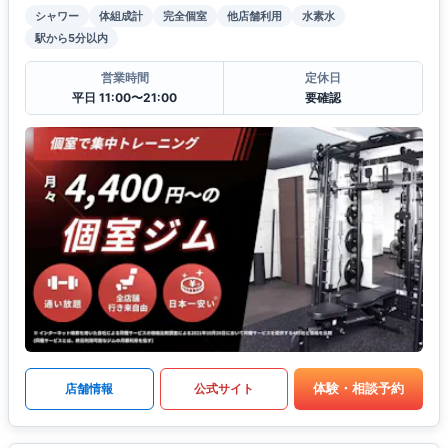
シャワー
体組成計
完全個室
他店舗利用
水素水
駅から5分以内
営業時間
定休日
平日 11:00〜21:00
要確認
体験・相談予約
店舗情報
公式サイト