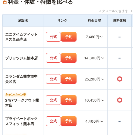
料金・体験・特徴を比べる
スクロールできます →
施設名
リンク
料金目安
無料体験
エニタイムフィット
-
公式
予約
7,480円〜
ネス九品寺店
-
公式
予約
プリッツジム熊本店
14,300円〜
コランダム熊本市中
○
公式
予約
25,200円〜
央区店
キャンペーン中
○
公式
予約
24/7ワークアウト熊
10,450円〜
本店
プライベートボック
-
公式
予約
4,400円〜
スフィット熊本店