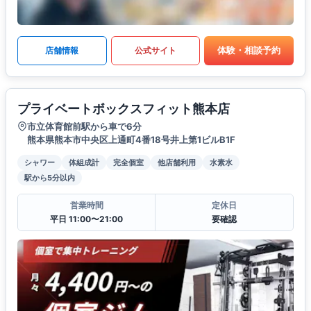
体験・相談予約
店舗情報
公式サイト
プライベートボックスフィット熊本店
市立体育館前駅から車で6分
熊本県熊本市中央区上通町4番18号井上第1ビルB1F
シャワー
体組成計
完全個室
他店舗利用
水素水
駅から5分以内
営業時間
定休日
平日 11:00〜21:00
要確認