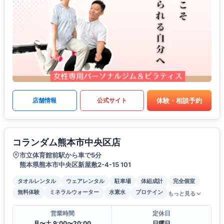
体験・相談予約
店舗情報
公式サイト
コランダム熊本市中央区店
市立体育館前駅から車で5分
熊本県熊本市中央区新屋敷2-4-15 101
タオルレンタル
ウェアレンタル
駐車場
体組成計
完全個室
無料体験
ミネラルウォーター
水素水
プロテイン
もっと見る
営業時間
定休日
月〜土 9:00〜20:00
日曜日