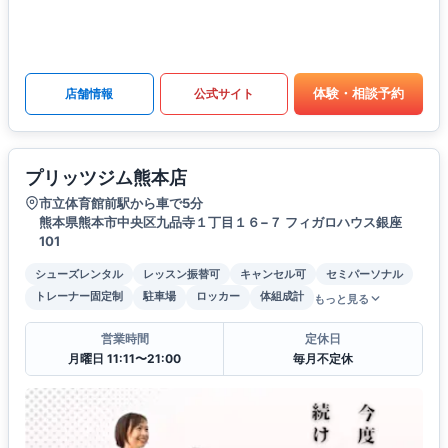
体験・相談予約
店舗情報
公式サイト
プリッツジム熊本店
市立体育館前駅から車で5分
熊本県熊本市中央区九品寺１丁目１６−７ フィガロハウス銀座
101
シューズレンタル
レッスン振替可
キャンセル可
セミパーソナル
トレーナー固定制
駐車場
ロッカー
体組成計
もっと見る
営業時間
定休日
月曜日 11:11〜21:00
毎月不定休