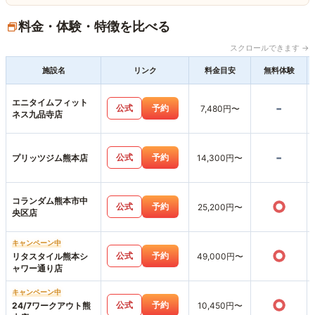
料金・体験・特徴を比べる
スクロールできます →
施設名
リンク
料金目安
無料体験
エニタイムフィット
-
公式
予約
7,480円〜
ネス九品寺店
-
公式
予約
プリッツジム熊本店
14,300円〜
コランダム熊本市中
○
公式
予約
25,200円〜
央区店
キャンペーン中
○
公式
予約
リタスタイル熊本シ
49,000円〜
ャワー通り店
キャンペーン中
○
公式
予約
24/7ワークアウト熊
10,450円〜