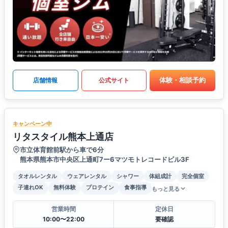
体験・相談予約
店舗情報
公式サイト
キャンペーン中
リタスタイル熊本上通店
市立体育館前駅から車で6分
熊本県熊本市中央区上通町7ー6マツモトレコードビル3F
タオルレンタル
ウェアレンタル
シャワー
体組成計
完全個室
子連れOK
無料体験
プロテイン
食事指導
もっと見る
営業時間
定休日
10:00〜22:00
要確認