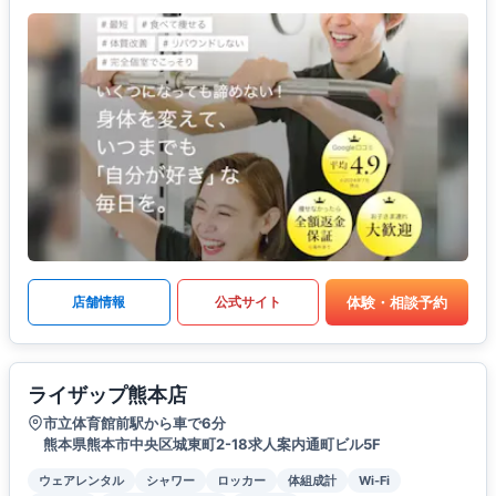
体験・相談予約
店舗情報
公式サイト
ライザップ熊本店
市立体育館前駅から車で6分
熊本県熊本市中央区城東町2-18求人案内通町ビル5F
ウェアレンタル
シャワー
ロッカー
体組成計
Wi-Fi