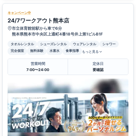
キャンペーン中
24/7ワークアウト熊本店
市立体育館前駅から車で6分
熊本県熊本市中央区上通町4番18号井上第1ビルB1F
タオルレンタル
シューズレンタル
ウェアレンタル
シャワー
完全個室
無料体験
水素水
食事指導
もっと見る
営業時間
定休日
7:00〜24:00
要確認