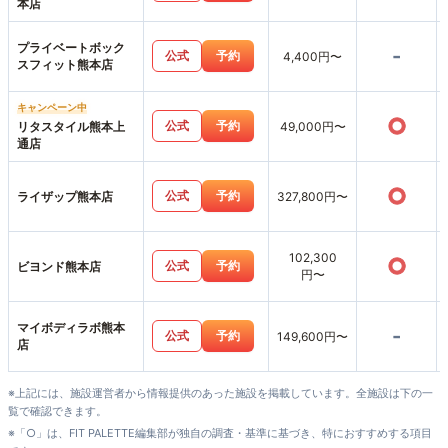
本店
プライベートボック
-
公式
予約
4,400円〜
スフィット熊本店
キャンペーン中
○
公式
予約
リタスタイル熊本上
49,000円〜
通店
○
公式
予約
ライザップ熊本店
327,800円〜
102,300
○
公式
予約
ビヨンド熊本店
円〜
マイボディラボ熊本
-
公式
予約
149,600円〜
店
※上記には、施設運営者から情報提供のあった施設を掲載しています。全施設は下の一
覧で確認できます。
※「○」は、FIT PALETTE編集部が独自の調査・基準に基づき、特におすすめする項目