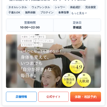
タオルレンタル
ウェアレンタル
シャワー
体組成計
完全個室
子連れOK
無料体験
プロテイン
食事指導
もっと見る
営業時間
定休日
10:00〜22:00
要確認
体験・相談予約
店舗情報
公式サイト