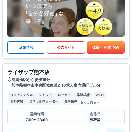
体験・相談予約
店舗情報
公式サイト
ライザップ熊本店
洗馬橋駅から徒歩15分
熊本県熊本市中央区城東町2-18求人案内通町ビル5F
ウェアレンタル
シャワー
ロッカー
体組成計
Wi-Fi
無料体験
ミネラルウォーター
食事指導
もっと見る
営業時間
定休日
7:00〜23:00
要確認