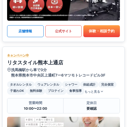
体験・相談予約
店舗情報
公式サイト
キャンペーン中
リタスタイル熊本上通店
洗馬橋駅から車で3分
熊本県熊本市中央区上通町7ー6マツモトレコードビル3F
タオルレンタル
ウェアレンタル
シャワー
体組成計
完全個室
子連れOK
無料体験
プロテイン
食事指導
もっと見る
営業時間
定休日
10:00〜22:00
要確認