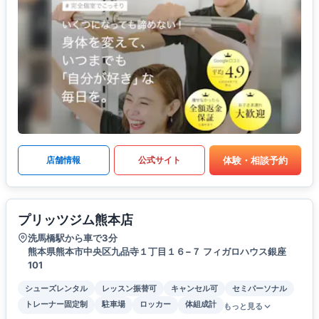
体験・相談予約
店舗情報
公式サイト
プリッツジム熊本店
洗馬橋駅から車で3分
熊本県熊本市中央区九品寺１丁目１６−７ フィガロハウス銀座
101
シューズレンタル
レッスン振替可
キャンセル可
セミパーソナル
トレーナー固定制
駐車場
ロッカー
体組成計
もっと見る