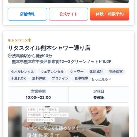
体験・相談予約
店舗情報
公式サイト
キャンペーン中
リタスタイル熊本シャワー通り店
洗馬橋駅から徒歩10分
熊本県熊本市中央区新市街12ー3グリーンノットビル2F
タオルレンタル
ウェアレンタル
シャワー
体組成計
完全個室
子連れOK
無料体験
プロテイン
食事指導
もっと見る
営業時間
定休日
10:00〜22:00
要確認