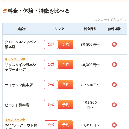
料金・体験・特徴を比べる
スクロールできます →
施設名
リンク
料金目安
無料体験
クロニクルジャパン
○
公式
予約
30,800円〜
熊本店
キャンペーン中
○
公式
予約
リタスタイル熊本シ
49,000円〜
ャワー通り店
○
公式
予約
ライザップ熊本店
327,800円〜
102,300
○
公式
予約
ビヨンド熊本店
円〜
キャンペーン中
○
公式
予約
24/7ワークアウト熊
10,450円〜