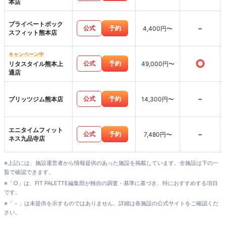
本店
プライベートボック
-
公式
予約
4,400円〜
スフィット熊本店
キャンペーン中
○
公式
予約
リタスタイル熊本上
49,000円〜
通店
-
公式
予約
プリッツジム熊本店
14,300円〜
エニタイムフィット
-
公式
予約
7,480円〜
ネス九品寺店
※上記には、施設運営者から情報提供のあった施設を掲載しています。全施設は下の一
覧で確認できます。
※「○」は、FIT PALETTE編集部が独自の調査・基準に基づき、特におすすめする項目
です。
※「－」は未提供を示すものではありません。詳細は各施設の公式サイトをご確認くだ
さい。