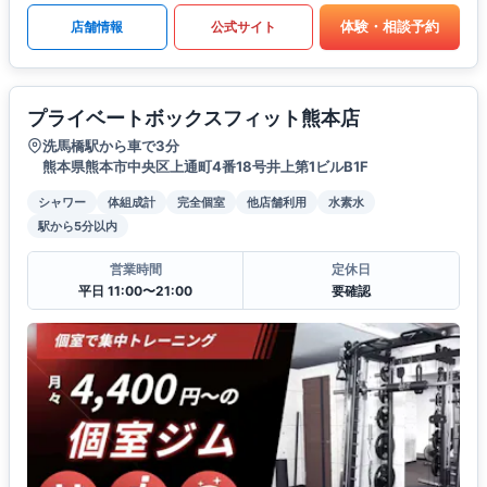
体験・相談予約
店舗情報
公式サイト
プライベートボックスフィット熊本店
洗馬橋駅から車で3分
熊本県熊本市中央区上通町4番18号井上第1ビルB1F
シャワー
体組成計
完全個室
他店舗利用
水素水
駅から5分以内
営業時間
定休日
平日 11:00〜21:00
要確認