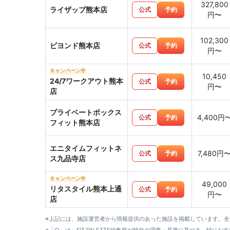
327,800
ライザップ熊本店
公式
予約
円〜
102,300
ビヨンド熊本店
公式
予約
円〜
キャンペーン中
10,450
24/7ワークアウト熊本
公式
予約
円〜
店
プライベートボックス
4,400円
公式
予約
フィット熊本店
エニタイムフィットネ
7,480円
公式
予約
ス九品寺店
キャンペーン中
49,000
リタスタイル熊本上通
公式
予約
円〜
店
※上記には、施設運営者から情報提供のあった施設を掲載しています。