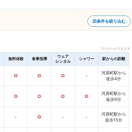
条件を絞り込む
スクロールできます 
ウェア
無料体験
食事指導
シャワー
駅からの距離
レンタル
河原町駅から
○
○
○
-
徒歩4分
河原町駅から
○
○
○
○
徒歩9分
河原町駅から
-
○
-
-
徒歩15分