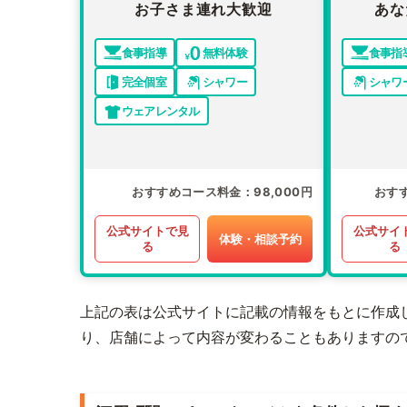
お子さま連れ大歓迎
あな
食事指導
無料体験
食事指
完全個室
シャワー
シャワ
ウェアレンタル
おすすめコース料金
98,000円
おす
公式サイトで見
公式サイ
体験・相談予約
る
る
上記の表は公式サイトに記載の情報をもとに作成
り、店舗によって内容が変わることもありますの