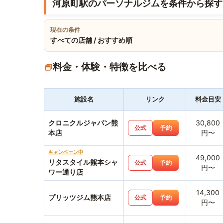
河原町駅のパーソナルジムを条件から探す
現在の条件
すべての店舗 / おすすめ順
料金・体験・特徴を比べる
施設名
リンク
料金目安
クロニクルジャパン熊
30,800
公式
予約
本店
円〜
キャンペーン中
49,000
リタスタイル熊本シャ
公式
予約
円〜
ワー通り店
14,300
プリッツジム熊本店
公式
予約
円〜