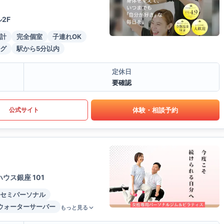
2F
計
完全個室
子連れOK
グ
駅から5分以内
定休日
要確認
体験・相談予約
公式サイト
ウス銀座 101
セミパーソナル
ウォーターサーバー
もっと見る