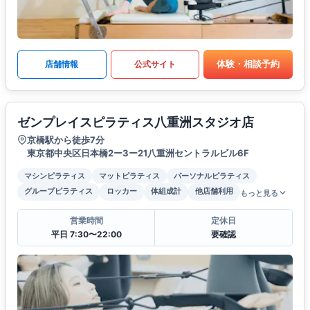
体験・相談予約
店舗情報
公式サイト
ゼンプレイスピラティス八重洲スタジオ店
京橋駅から徒歩7分
東京都中央区日本橋2ー3ー21八重洲セントラルビル6F
マシンピラティス
マットピラティス
パーソナルピラティス
グループピラティス
ロッカー
体組成計
他店舗利用
もっと見る
営業時間
定休日
平日 7:30〜22:00
要確認