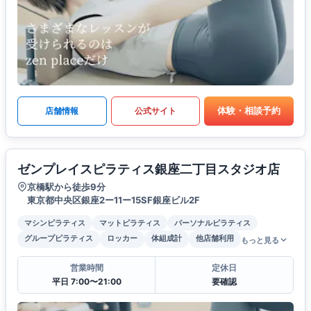
体験・相談予約
店舗情報
公式サイト
ゼンプレイスピラティス銀座二丁目スタジオ店
京橋駅から徒歩9分
東京都中央区銀座2ー11ー15SF銀座ビル2F
マシンピラティス
マットピラティス
パーソナルピラティス
グループピラティス
ロッカー
体組成計
他店舗利用
もっと見る
営業時間
定休日
平日 7:00〜21:00
要確認