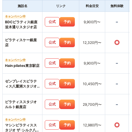
施設名
リンク
料金目安
無料体験
キャンペーン中
-
公式
予約
BDCピラティス銀座
9,900円〜
並木通りスタジオ店
ピラティスケー銀座
○
公式
予約
12,320円〜
店
キャンペーン中
-
公式
予約
9,900円〜
Hain pilates東京駅店
ゼンプレイスピラテ
-
公式
予約
10,450円〜
ィス八重洲スタジオ
店
ピラティススタジオ
-
公式
予約
29,700円〜
ルルト銀座店
キャンペーン中
○
公式
予約
マシンピラティスス
12,980円〜
タジオ ザ･シルク八重