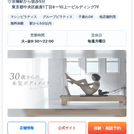
京橋駅から徒歩5分
東京都中央区銀座1丁目6ー10上一ビルディング7F
マシンピラティス
グループピラティス
子連れOK
他店舗利用
無料体験
駅から5分以内
営業時間
定休日
火~金9:30〜22:00
毎週月曜日
体験・相談予約
店舗情報
公式サイト