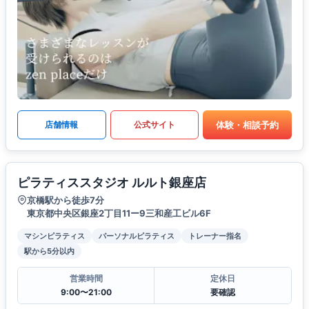
体験・相談予約
店舗情報
公式サイト
ピラティススタジオ ルルト銀座店
京橋駅から徒歩7分
東京都中央区銀座2丁目11ー9三和産工ビル6F
マシンピラティス
パーソナルピラティス
トレーナー指名
駅から5分以内
営業時間
定休日
9:00〜21:00
要確認