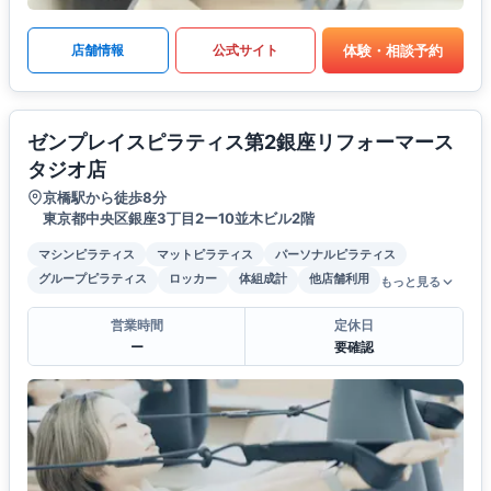
体験・相談予約
店舗情報
公式サイト
ゼンプレイスピラティス第2銀座リフォーマース
タジオ店
京橋駅から徒歩8分
東京都中央区銀座3丁目2ー10並木ビル2階
マシンピラティス
マットピラティス
パーソナルピラティス
グループピラティス
ロッカー
体組成計
他店舗利用
もっと見る
営業時間
定休日
ー
要確認