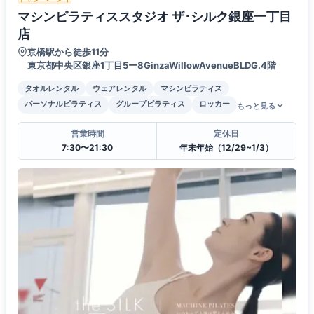
マシンピラティススタジオ ザ･シルク銀座一丁目
店
京橋駅から徒歩11分
東京都中央区銀座1丁目5ー8GinzaWillowAvenueBLDG.4階
タオルレンタル
ウェアレンタル
マシンピラティス
パーソナルピラティス
グループピラティス
ロッカー
もっと見る
営業時間
定休日
7:30〜21:30
年末年始（12/29~1/3）