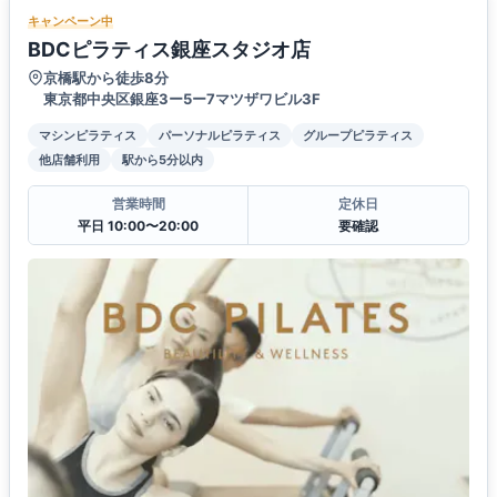
キャンペーン中
BDCピラティス銀座スタジオ店
京橋駅から徒歩8分
東京都中央区銀座3ー5ー7マツザワビル3F
マシンピラティス
パーソナルピラティス
グループピラティス
他店舗利用
駅から5分以内
営業時間
定休日
平日 10:00〜20:00
要確認