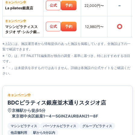
キャンペーン中
-
公式
予約
22,000円〜
La pilates銀座店
キャンペーン中
○
公式
予約
マシンピラティスス
12,980円〜
タジオ ザ･シルク銀座
店
※上記には、施設運営者から情報提供のあった施設を掲載しています。全施設は下の一
覧で確認できます。
※「○」は、FIT PALETTE編集部が独自の調査・基準に基づき、特におすすめする項目
です。
※「－」は未提供を示すものではありません。詳細は各施設の公式サイトをご確認くだ
さい。
キャンペーン中
BDCピラティス銀座並木通りスタジオ店
京橋駅から徒歩5分
東京都中央区銀座1ー4ー5GINZAURBAN21ー8F
マシンピラティス
パーソナルピラティス
グループピラティス
他店舗利用
駅から5分以内