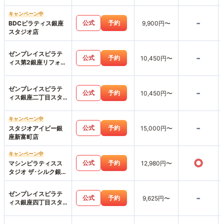
洲店
キャンペーン中
-
公式
予約
BDCピラティス銀座
9,900円〜
スタジオ店
ゼンプレイスピラテ
-
公式
予約
10,450円〜
ィス第2銀座リフォー
マースタジオ店
ゼンプレイスピラテ
-
公式
予約
10,450円〜
ィス銀座二丁目スタ
ジオ店
キャンペーン中
-
公式
予約
スタジオアイビー銀
15,000円〜
座新富町店
キャンペーン中
○
公式
予約
マシンピラティスス
12,980円〜
タジオ ザ･シルク銀座
一丁目店
ゼンプレイスピラテ
-
公式
予約
9,625円〜
ィス銀座四丁目スタ
ジオ店