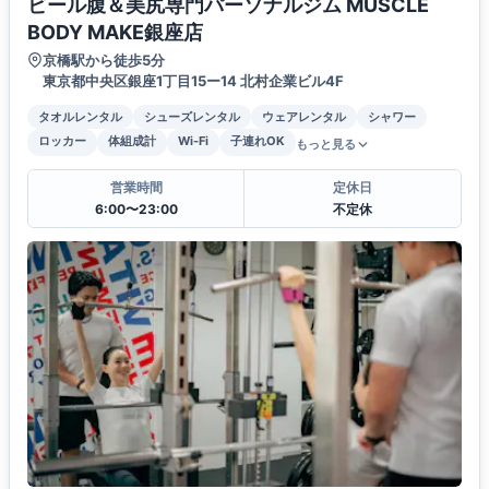
ビール腹＆美尻専門パーソナルジム MUSCLE
BODY MAKE銀座店
京橋駅から徒歩5分
東京都中央区銀座1丁目15ー14 北村企業ビル4F
タオルレンタル
シューズレンタル
ウェアレンタル
シャワー
ロッカー
体組成計
Wi-Fi
子連れOK
もっと見る
営業時間
定休日
6:00〜23:00
不定休