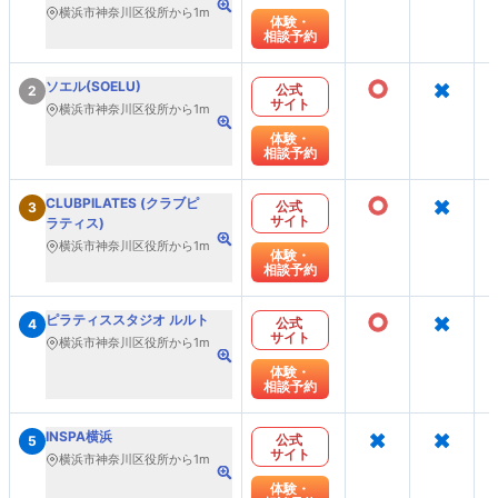
横浜市神奈川区役所から1m
体験・
相談予約
○
×
ソエル(SOELU)
公式
2
サイト
横浜市神奈川区役所から1m
体験・
相談予約
○
×
CLUBPILATES (クラブピ
公式
3
サイト
ラティス)
横浜市神奈川区役所から1m
体験・
相談予約
○
×
ピラティススタジオ ルルト
公式
4
サイト
横浜市神奈川区役所から1m
体験・
相談予約
×
×
INSPA横浜
公式
5
サイト
横浜市神奈川区役所から1m
体験・