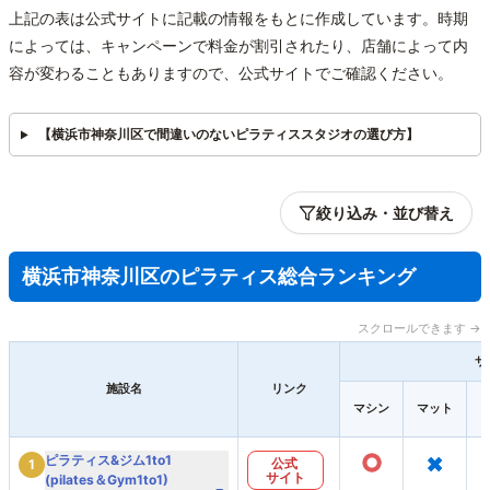
上記の表は公式サイトに記載の情報をもとに作成しています。時期
によっては、キャンペーンで料金が割引されたり、店舗によって内
容が変わることもありますので、公式サイトでご確認ください。
【横浜市神奈川区で間違いのないピラティススタジオの選び方】
絞り込み・並び替え
横浜市神奈川区のピラティス総合ランキング
スクロールできます →
サ
施設名
リンク
マシン
マット
○
×
ピラティス&ジム1to1
公式
1
サイト
(pilates＆Gym1to1)