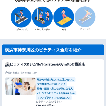
ピラティス
スポーツジム
パーソナルジム
ヨガ
横浜市神奈川区のピラティス全店を紹介
ピラティス&ジム1to1 (pilates＆Gym1to1)横浜店
横浜市神奈川区役所から1m
駅から5分以内のジムに通いたい人
女性専用ジムに通いたい人
姿勢・腰痛・肩こりが気になる人
パーソナルピラティスを始めたい人
マシンピラティスを始めたい人
ピラティスとゆるトレ
179,685円〜