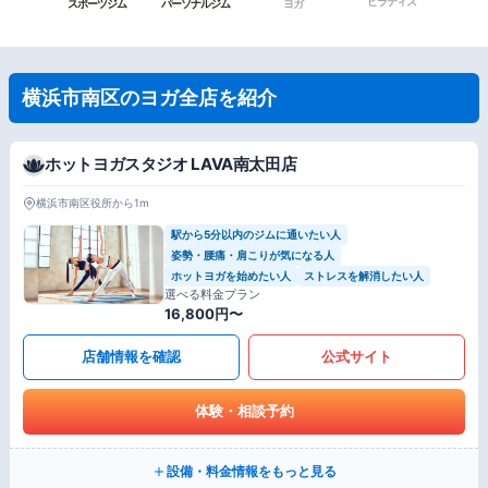
ピラティス
スポーツジム
パーソナルジム
ヨガ
横浜市南区のヨガ全店を紹介
ホットヨガスタジオ LAVA南太田店
横浜市南区役所から1m
駅から5分以内のジムに通いたい人
姿勢・腰痛・肩こりが気になる人
ホットヨガを始めたい人
ストレスを解消したい人
選べる料金プラン
16,800円〜
店舗情報を確認
公式サイト
体験・相談予約
設備・料金情報をもっと見る