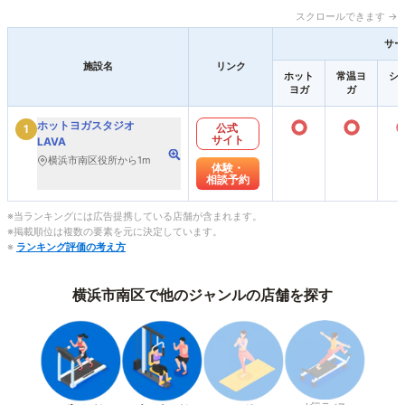
スクロールできます →
サー
施設名
リンク
ホット
常温ヨ
シ
ヨガ
ガ
○
○
ホットヨガスタジオ
公式
1
サイト
LAVA
横浜市南区役所から1m
体験・
相談予約
※当ランキングには広告提携している店舗が含まれます。
※掲載順位は複数の要素を元に決定しています。
※
ランキング評価の考え方
横浜市南区で他のジャンルの店舗を探す