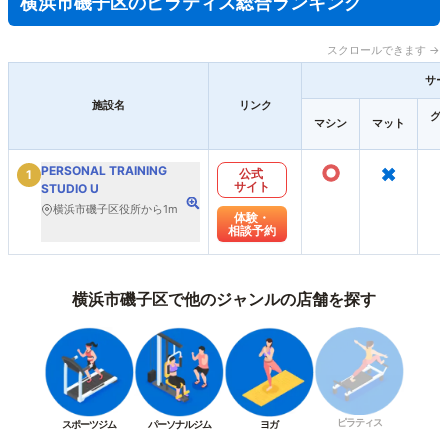
横浜市磯子区のピラティス総合ランキング
スクロールできます →
サー
施設名
リンク
グ
マシン
マット
○
×
PERSONAL TRAINING
公式
1
サイト
STUDIO U
横浜市磯子区役所から1m
体験・
相談予約
横浜市磯子区で他のジャンルの店舗を探す
ピラティス
スポーツジム
パーソナルジム
ヨガ