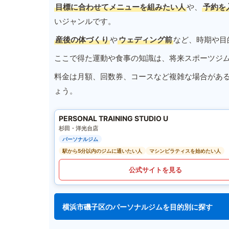
目標に合わせてメニューを組みたい人
や、
予約を
いジャンルです。
産後の体づくり
や
ウェディング前
など、時期や目
ここで得た運動や食事の知識は、将来スポーツジ
料金は月額、回数券、コースなど複雑な場合があ
ょう。
PERSONAL TRAINING STUDIO U
杉田・洋光台店
パーソナルジム
駅から5分以内のジムに通いたい人
マシンピラティスを始めたい人
公式サイトを見る
横浜市磯子区のパーソナルジムを目的別に探す