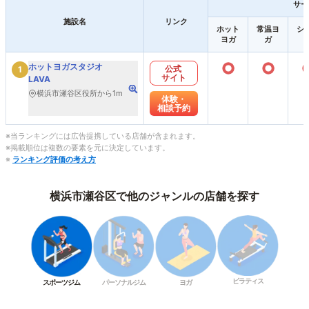
サー
施設名
リンク
ホット
常温ヨ
シ
ヨガ
ガ
○
○
ホットヨガスタジオ
公式
1
サイト
LAVA
横浜市瀬谷区役所から1m
体験・
相談予約
※当ランキングには広告提携している店舗が含まれます。
※掲載順位は複数の要素を元に決定しています。
※
ランキング評価の考え方
横浜市瀬谷区で他のジャンルの店舗を探す
ピラティス
スポーツジム
パーソナルジム
ヨガ