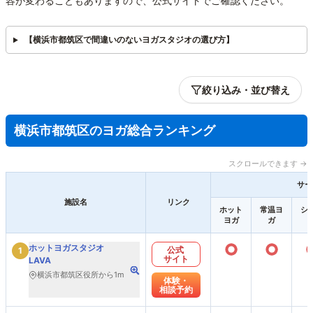
容が変わることもありますので、公式サイトでご確認ください。
【横浜市都筑区で間違いのないヨガスタジオの選び方】
絞り込み・並び替え
横浜市都筑区のヨガ総合ランキング
スクロールできます →
サー
施設名
リンク
ホット
常温ヨ
シ
ヨガ
ガ
○
○
ホットヨガスタジオ
公式
1
サイト
LAVA
横浜市都筑区役所から1m
体験・
相談予約