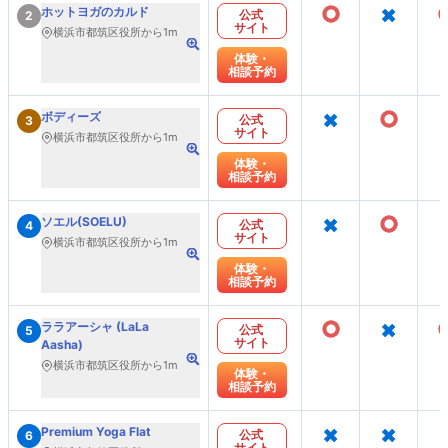
○
×
ホットヨガのカルド
公式
2
サイト
横浜市都筑区役所から1m
体験・
相談予約
×
○
ボディーズ
公式
3
サイト
横浜市都筑区役所から1m
体験・
相談予約
×
○
ソエル(SOELU)
公式
4
サイト
横浜市都筑区役所から1m
体験・
相談予約
○
×
ララアーシャ (LaLa
公式
5
サイト
Aasha)
横浜市都筑区役所から1m
体験・
相談予約
×
×
Premium Yoga Flat
公式
6
サイト