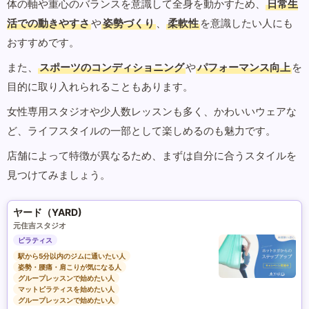
体の軸や重心のバランスを意識して全身を動かすため、
日常生
活での動きやすさ
や
姿勢づくり
、
柔軟性
を意識したい人にも
おすすめです。
また、
スポーツのコンディショニング
や
パフォーマンス向上
を
目的に取り入れられることもあります。
女性専用スタジオや少人数レッスンも多く、かわいいウェアな
ど、ライフスタイルの一部として楽しめるのも魅力です。
店舗によって特徴が異なるため、まずは自分に合うスタイルを
見つけてみましょう。
ヤード（YARD)
元住吉スタジオ
ピラティス
駅から5分以内のジムに通いたい人
姿勢・腰痛・肩こりが気になる人
グループレッスンで始めたい人
マットピラティスを始めたい人
グループレッスンで始めたい人