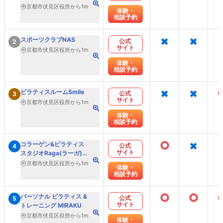
京都市伏見区役所から1m
体験・
相談予約
×
×
スポーツクラブNAS
公式
2
サイト
京都市伏見区役所から1m
体験・
相談予約
×
×
ピラティスルームSmile
公式
3
サイト
京都市伏見区役所から1m
体験・
相談予約
○
×
コラーゲン&ピラティス
公式
4
サイト
スタジオRaga(ラーガ)伏
見
京都市伏見区役所から1m
体験・
相談予約
○
○
パーソナル ピラティス &
公式
5
サイト
トレーニング MIRAKU
京都市伏見区役所から1m
体験・