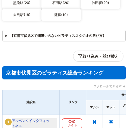
墨染駅(20)
石田駅(20)
竹田駅(20)
向島駅(18)
淀駅(10)
【京都市伏見区で間違いのないピラティススタジオの選び方】
絞り込み・並び替え
京都市伏見区のピラティス総合ランキング
スクロールできます →
サー
施設名
リンク
グ
マシン
マット
×
×
アルペンクイックフィッ
公式
1
サイト
トネス