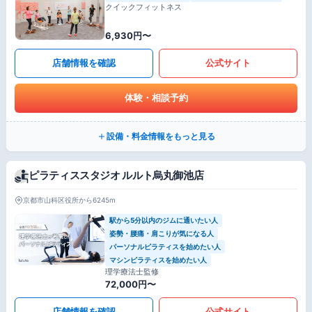
クイックフィットネス
6,930円〜
店舗情報を確認
公式サイト
体験・相談予約
設備・料金情報をもっと見る
ピラティススタジオ ルルト烏丸御池店
京都市山科区役所から6245m
駅から5分以内のジムに通いたい人
姿勢・腰痛・肩こりが気になる人
パーソナルピラティスを始めたい人
マシンピラティスを始めたい人
理学療法士監修
72,000円〜
店舗情報を確認
公式サイト