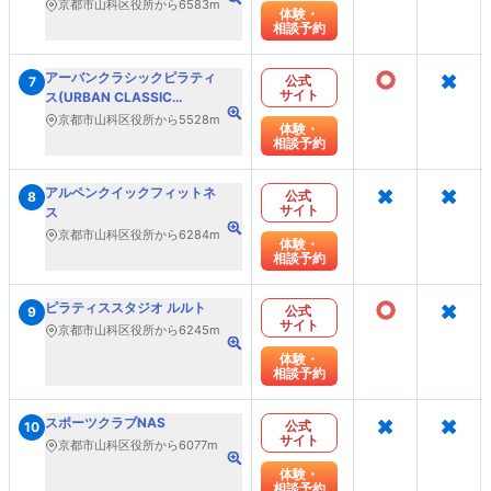
京都市山科区役所から6583m
体験・
相談予約
○
×
アーバンクラシックピラティ
公式
7
サイト
ス(URBAN CLASSIC
PILATES)
京都市山科区役所から5528m
体験・
相談予約
×
×
アルペンクイックフィットネ
公式
8
サイト
ス
京都市山科区役所から6284m
体験・
相談予約
○
×
ピラティススタジオ ルルト
公式
9
サイト
京都市山科区役所から6245m
体験・
相談予約
×
×
スポーツクラブNAS
公式
10
サイト
京都市山科区役所から6077m
体験・
相談予約