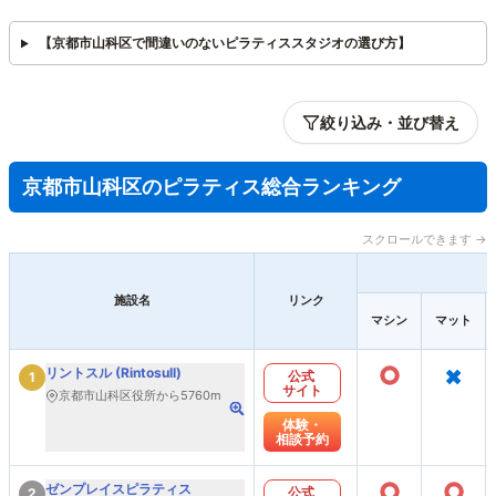
【京都市山科区で間違いのないピラティススタジオの選び方】
絞り込み・並び替え
京都市山科区のピラティス総合ランキング
スクロールできます →
施設名
リンク
マシン
マット
○
×
リントスル (Rintosull)
公式
1
サイト
京都市山科区役所から5760m
体験・
相談予約
○
○
ゼンプレイスピラティス
公式
2