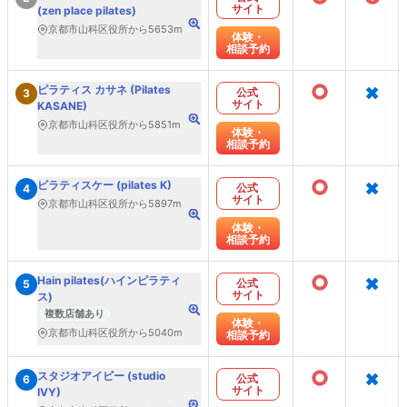
サイト
(zen place pilates)
京都市山科区役所から5653m
体験・
相談予約
○
×
ピラティス カサネ (Pilates
公式
3
サイト
KASANE)
京都市山科区役所から5851m
体験・
相談予約
○
×
ピラティスケー (pilates K)
公式
4
サイト
京都市山科区役所から5897m
体験・
相談予約
○
×
Hain pilates(ハインピラティ
公式
5
サイト
ス)
複数店舗あり
体験・
京都市山科区役所から5040m
相談予約
○
×
スタジオアイビー (studio
公式
6
サイト
IVY)