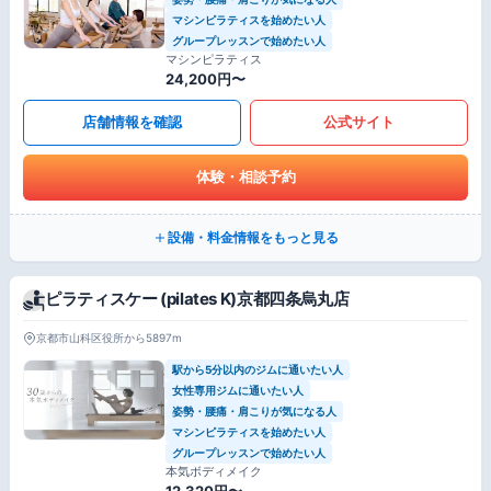
マシンピラティスを始めたい人
グループレッスンで始めたい人
マシンピラティス
24,200円〜
店舗情報を確認
公式サイト
体験・相談予約
設備・料金情報をもっと見る
ピラティスケー (pilates K)京都四条烏丸店
京都市山科区役所から5897m
駅から5分以内のジムに通いたい人
女性専用ジムに通いたい人
姿勢・腰痛・肩こりが気になる人
マシンピラティスを始めたい人
グループレッスンで始めたい人
本気ボディメイク
12,320円〜